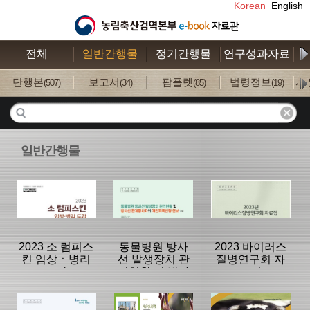
Korean
English
전체
일반간행물
정기간행물
연구성과자료
수
단행본
보고서
팜플렛
법령정보
사
(507)
(34)
(85)
(19)
일반간행물
2023 소 럼피스
동물병원 방사
2023 바이러스
킨 임상ㆍ병리
선 발생장치 관
질병연구회 자
도감
리현황 및 방사
료집
선 관계종사자
의 개인피폭선
분류명 : 단행본
분류명 : 단행본
분류명 : 단행본
량 연보(2022)