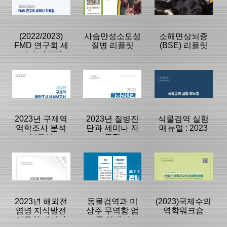
|
|
|
(2022/2023)
사슴만성소모성
소해면상뇌증
FMD 연구회 세
질병 리플릿
(BSE) 리플릿
미나 자료집
등록일 :
등록일 :
등록일 :
2024/01/24
2024/01/15
2024/01/10
분류명 : 단행본
분류명 : 팜플렛
분류명 : 팜플렛
|
|
|
|
|
|
2023년 구제역
2023년 질병진
식물검역 실험
역학조사 분석
단과 세미나 자
매뉴얼 : 2023
보고서
료집
페이지:0, 방
페이지:0, 방
페이지:0, 방
문:3,039
문:652
문:442
등록일 :
등록일 :
등록일 :
2024/01/02
2023/12/29
2023/12/29
분류명 : 보고서
분류명 : 단행본
분류명 : 단행본
|
|
|
|
|
|
2023년 해외전
동물검역과 미
(2023)국제수의
염병 지식발전
상주 무역항 업
역학워크숍
연구회 세미나
무 안내서
페이지:0, 방
페이지:0, 방
페이지:0, 방