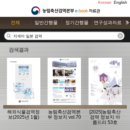
Korean
English
전체
일반간행물
정기간행물
연구성과자료
수
검색결과
해외식물검역정
농림축산검역본
[2025]농림축산
보(2025년 1월)
부 정보지 vol.70
검역 정보지 아
름드리 53호