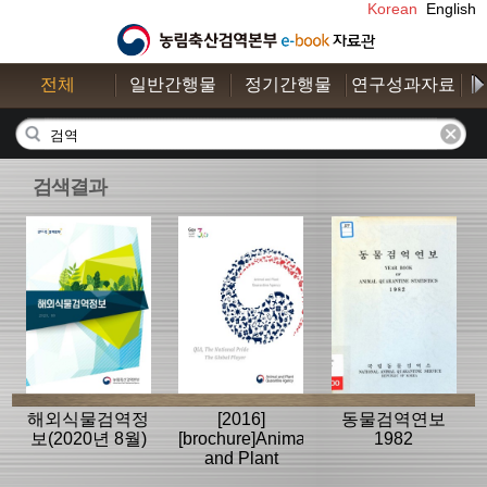
Korean
English
전체
일반간행물
정기간행물
연구성과자료
수
검색결과
해외식물검역정
[2016]
동물검역연보
보(2020년 8월)
[brochure]Animal
1982
and Plant
Quarantine