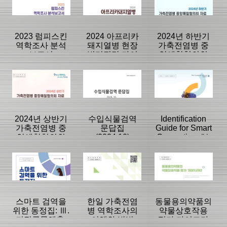
|
|
|
2023 럼피스킨
2024 아프리카
2024년 하반기
역학조사 분석
돼지열병 현장
가축전염병 중
보고서
병리진단 가이
앙예찰협의회
드북
자료
등록일 :
등록일 :
등록일 :
2024/12/16
2025/11/12
2024/12/11
분류명 : 단행본
분류명 : 단행본
분류명 : 단행본
|
|
|
|
|
|
2024년 상반기
수입식물검역
Identification
가축전염병 중
문답집
Guide for Smart
앙예찰협의회
(2024.10)
Quarantine: Ⅳ.
페이지:0, 방
페이지:0, 방
페이지:0, 방
자료
Storage grain
문:805
문:56
문:343
등록일 :
등록일 :
등록일 :
pests-
2024/11/19
2024/11/11
2024/11/07
분류명 : 단행본
분류명 : 단행본
분류명 : 단행본
Coleoptera
|
|
|
|
|
|
스마트 검역을
한일 가축전염
동물용의약품의
위한 동정집: Ⅲ.
병 역학조사의
약물상호작용
저장곡물해충-
이해와 방법
평가 가이드라
페이지:0, 방
페이지:0, 방
페이지:0, 방