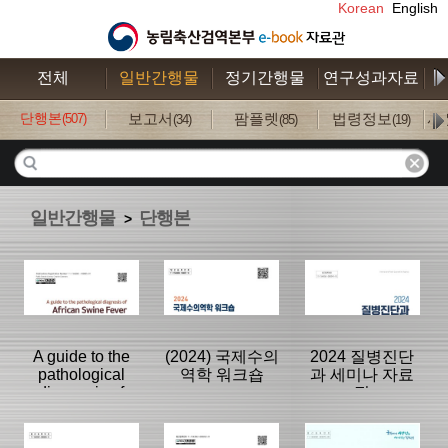
Korean
English
전체
일반간행물
정기간행물
연구성과자료
수
단행본
보고서
팜플렛
법령정보
사
(507)
(34)
(85)
(19)
일반간행물
단행본
>
A guide to the
(2024) 국제수의
2024 질병진단
pathological
역학 워크숍
과 세미나 자료
diagnosis of
집
African Swine
Fever
분류명 : 단행본
분류명 : 단행본
분류명 : 단행본