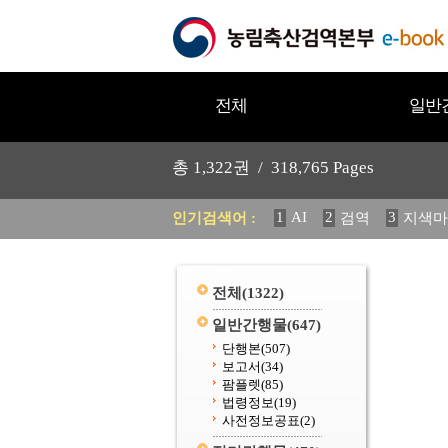
전체
일반
총
1,322
권 /
318,765
Pages
1
AI
2
3
인기검색어 :
검역
지색마
11
2025
12
중독성 식물
20
수의과학검역원
전체
(1322)
일반간행물
(647)
단행본
(507)
보고서
(34)
팜플렛
(85)
법령정보
(19)
사전정보공표
(2)