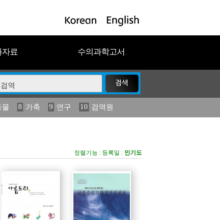
과자료
수의과학고서
8
9
10
동물
가축
연구
검역원
18
19
2023
연보
농림수산
정렬기능 :
등록일
.
인기도