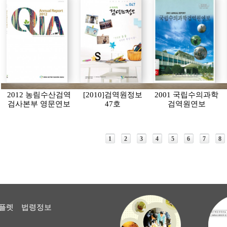
2012 농림수산검역
[2010]검역원정보
2001 국립수의과학
검사본부 영문연보
47호
검역원연보
1
2
3
4
5
6
7
8
플렛
법령정보