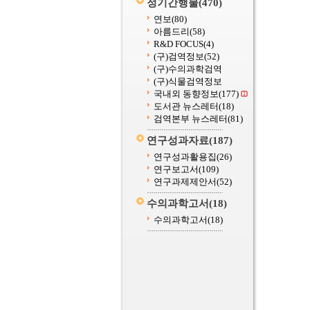
정기간행물
(470)
연보
(80)
아름드리
(58)
R&D FOCUS
(4)
(구)검역정보
(52)
(구)수의과학검역
(구)식물검역정보
국내외 동향정보
(177)
도서관 뉴스레터
(18)
검역본부 뉴스레터
(81)
연구성과자료
(187)
연구성과활용집
(26)
연구보고서
(109)
연구과제제안서
(52)
수의과학고서
(18)
수의과학고서
(18)