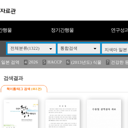
간행물
정기간행물
연구성
전체분류(1322)
통합검색
4
2026
5
HACCP
6
7
 일본 검역
(2013년도) 식물
건강한 
13
14
15
16
17
 도감
(2013년도) 식
媛 異
구제역
관리
검색결과
책이름/태그 검색
(461건)