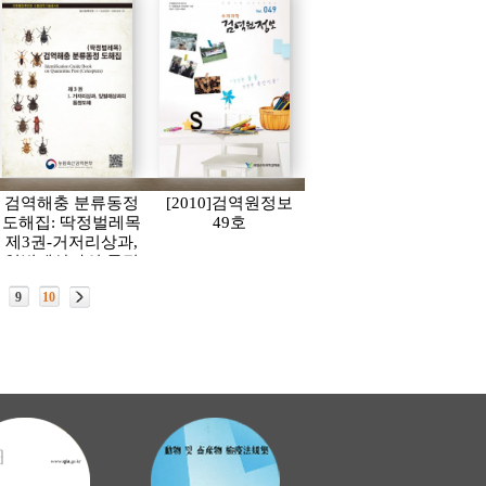
검역해충 분류동정
[2010]검역원정보
도해집: 딱정벌레목
49호
제3권-거저리상과,
잎벌레상과의 동정
도해
9
10