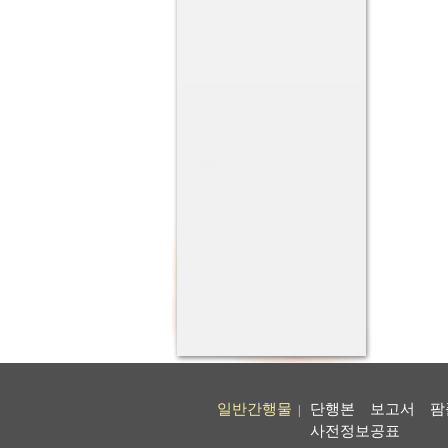
일반간행물
단행본
보고서
팜
|
사전정보공표