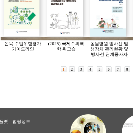
돈육 수입위험평가
(2025) 국제수의역
동물병원 방사선 발
가이드라인
학 워크숍
생장치 관리현황 및
방사선 관계종사자
의 개인피폭선량 연
보(2024)
1
2
3
4
5
6
7
8
플렛
법령정보