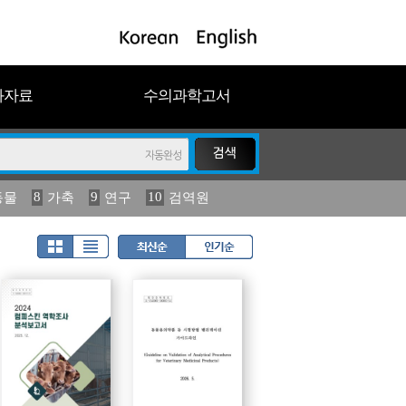
과자료
수의과학고서
8
9
10
동물
가축
연구
검역원
18
19
2023
연보
농림수산