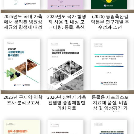
2025년도 국내 가축
2025년도 국가 항생
(2026) 농림축산검
에서 분리된 병원성
제 사용 및 내성 모
역본부 연구개발 우
세균의 항생제 내성
니터링: 동물, 축산
수성과 15선
모니터링 결과
물
2025년 구제역 역학
2026년 상반기 가축
동물용 세포외소포
조사 분석보고서
전염병 중앙예찰협
치료제 품질, 비임
의회 자료
상 및 임상평가 가
이드라인