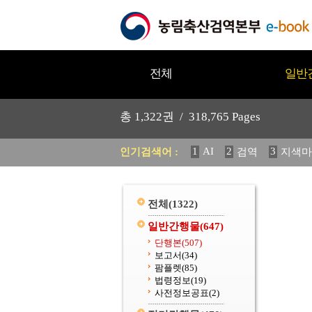
전체
일반
총
1,322
권 /
318,765
Pages
1
AI
2
3
인기검색어 :
검역
지색마
11
2025
12
중독성 식물
20
수의과학검역원
전체
(1322)
일반간행물
(647)
단행본
(507)
보고서
(34)
팜플렛
(85)
법령정보
(19)
사전정보공표
(2)