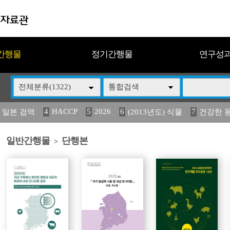
간행물
정기간행물
연구성
전체분류(1322)
통합검색
4
HACCP
5
2026
6
7
 일본 검역
(2013년도) 식물
건강한 
13
14
15
16
17
 도감
媛 異
(2013년도) 식
구제역
관리
일반간행물
단행본
>