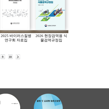
2025 바이러스질병
2026 현장검역용 식
연구회 자료집
물검역규정집
9
10