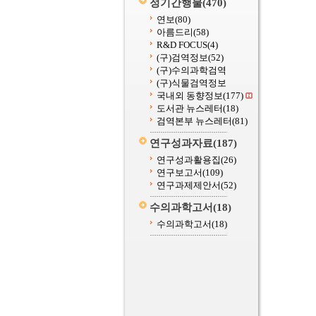
정기간행물
(470)
연보
(80)
아름드리
(58)
R&D FOCUS
(4)
(구)검역정보
(52)
(구)수의과학검역
(구)식물검역정보
국내외 동향정보
(177)
도서관 뉴스레터
(18)
검역본부 뉴스레터
(81)
연구성과자료
(187)
연구성과활용집
(26)
연구보고서
(109)
연구과제제안서
(52)
수의과학고서
(18)
수의과학고서
(18)