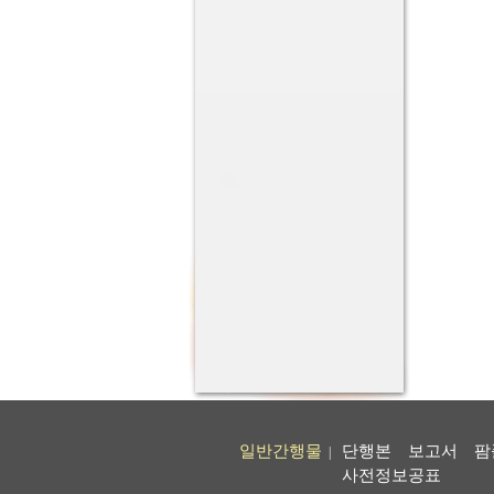
일반간행물
단행본
보고서
팜
|
사전정보공표