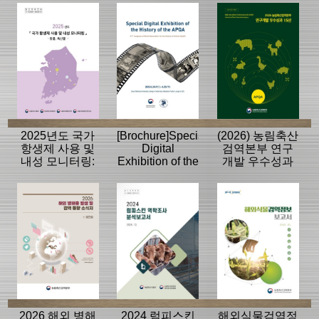
모니터링 결과
2025년도 국가
[Brochure]Special
(2026) 농림축산
항생제 사용 및
Digital
검역본부 연구
내성 모니터링:
Exhibition of the
개발 우수성과
동물, 축산물
History of the
15선
APQA
2026 해외 병해
2024 럼피스킨
해외식물검역정