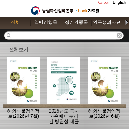
Korean
English
전체
일반간행물
정기간행물
연구성과자료
수
전체보기
해외식물검역정
2025년도 국내
해외식물검역정
보(2026년 7월)
가축에서 분리
보(2026년 6월)
된 병원성 세균
의 항생제 내성