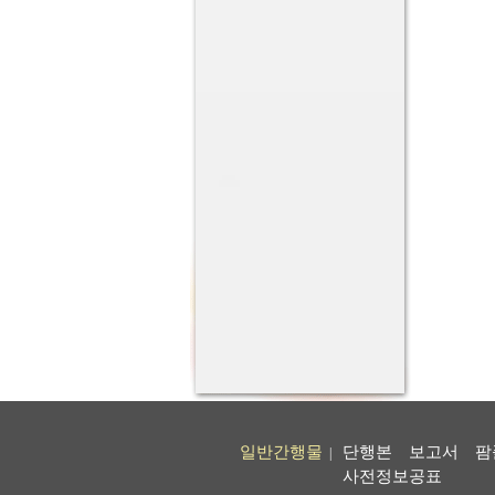
일반간행물
단행본
보고서
팜
|
사전정보공표