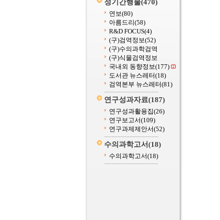
정기간행물
(470)
연보
(80)
아름드리
(58)
R&D FOCUS
(4)
(구)검역정보
(52)
(구)수의과학검역
(구)식물검역정보
국내외 동향정보
(177)
도서관 뉴스레터
(18)
검역본부 뉴스레터
(81)
연구성과자료
(187)
연구성과활용집
(26)
연구보고서
(109)
연구과제제안서
(52)
수의과학고서
(18)
수의과학고서
(18)