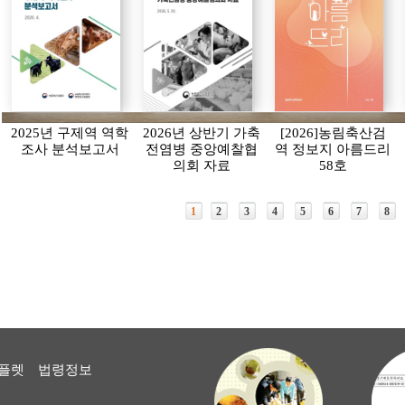
2025년 구제역 역학
2026년 상반기 가축
[2026]농림축산검
조사 분석보고서
전염병 중앙예찰협
역 정보지 아름드리
의회 자료
58호
1
2
3
4
5
6
7
8
플렛
법령정보