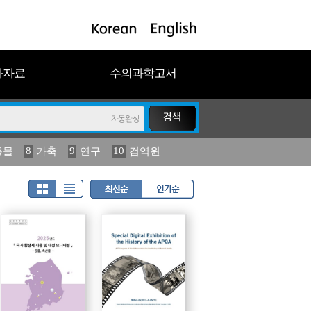
과자료
수의과학고서
8
9
10
동물
가축
연구
검역원
18
19
2023
연보
농림수산