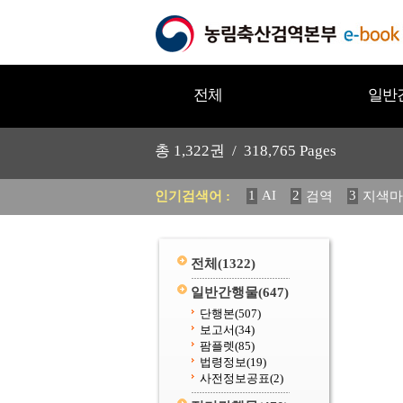
전체
일반
총
1,322
권 /
318,765
Pages
1
AI
2
3
인기검색어 :
검역
지색마
11
2025
12
중독성 식물
20
수의과학검역원
전체
(1322)
일반간행물
(647)
단행본
(507)
보고서
(34)
팜플렛
(85)
법령정보
(19)
사전정보공표
(2)