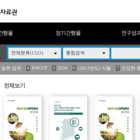
간행물
정기간행물
연구성
전체분류(1322)
통합검색
4
HACCP
5
2026
6
7
 일본 검역
(2013년도) 식물
건강한 
13
14
15
16
17
 도감
媛 異
(2013년도) 식
구제역
관리
전체보기