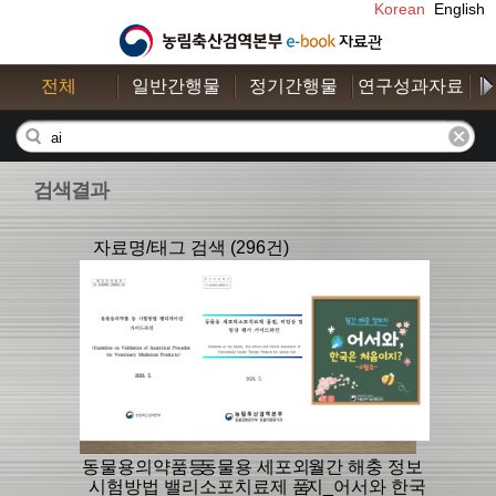
Korean
English
전체
일반간행물
정기간행물
연구성과자료
수
검색결과
자료명/태그 검색 (296건)
동물용의약품등
동물용 세포외
월간 해충 정보
시험방법 밸리
소포치료제 품
지_어서와 한국