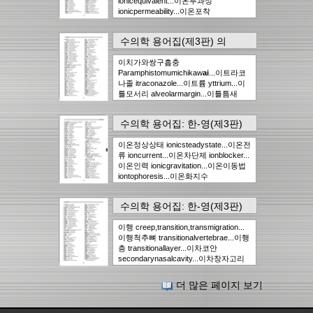
ionicequivalent...이온투과성
ionicpermeability...이온포착
iontrapping...이온기울기 iongradient...
이온교환색층분석
수의학 용어집(제3판)
의
ionexchangechromatography...이온교
900page
에서..
89건
환체 ionexchanger...이온차단제
이치가와쌍구흡충
ionblocker...이온교환수지
Paramphistomumichikaw
ai
...이트라코
ionexchangeresin...이온정상상태
나졸 itraconazole...이트륨 yttrium...이
ionicsteadystate...이온농도
틀모서리 alveolarmargin...이틀틈새
ionconcentration,ionicconcentration...
alveolarcleft...이틀신경차단
이온화 ionization...이온투과촉진항생제
alveolarnerveblock...이틀신경
ionophoreantibiotic...이온화전류
수의학 용어집: 한-영(제3판)
alveolarnerve...이틀뼈 alveolarbone...
ionizationcurrent...이온이동법
의
336page
에서..
89건
이틀뼈형성과다증
iontophoresis...이온전류 ioncurrent...이
이온정상상태 ionicsteadystate...이온전
alveolarhyperostosis...이틀활
온화계열 ionizationseries...이온인력
류 ioncurrent...이온차단제 ionblocker...
alveolararch,dentalarch...이틀고름집
ionicgravitation...이온화지수
이온인력 ionicgravitation...이온이동법
alveolarabscess...이틀섬유
ionizationexponent...이온화방사선
iontophoresis...이온화지수
alveolarfiber...이틀뼈막
ionizingradiation...이온화손실
ionizationexponent...이온투과촉진항생
alveolarperiosteum...이틀염
ionizationloss...이온화상자
제 ionophoreantibiotic...이온화전류
alveolarblennorrhea,alveolitis...이틀골
ionizationchamber...이온부식
수의학 용어집: 한-영(제3판)
ionizationcurrent...이온교환색층분석
막염 alveolarperiostitis...이틀
ionetching...이온요법 ionotherapy...이
의
339page
에서..
89건
ionexchangechromatography...이온당
alveolar,alveolus...이틀구멍
온억제제 ionicinhibitor...이온운반체
이행 creep,transition,transmigration...
량 ionicequivalent...이온화계열
alveolarforamen...이틀동맥
ionophore...이온선택성 ionselectivity...
이행척추뼈 transitionalvertebrae...이행
ionizationseries...이온교환수지
alveolarartery...이틀관 alveolarcanal...
이용 utilization...이원론 dualism...이완
층 transitionallayer...이차코안
ionexchangeresin...이온부식
이틀돌기 alveolarprocess...이틀위축
기 relaxationphase...이완훈련
secondarynasalcavity...이차창자고리
ionetching...이온농도
alveolaratrophy...이틀줄고름
relaxationtr
ai
ning...이완호르몬
secondaryintestinalloop...이차질환
ionconcentration,ionicconcentration...
pyorrheaalveolaris...이타이이타이병
relaxin...이완관절 loosejoint...이완인자
secondarydisease...이차포충증
이온화손실 ionizationloss...이온통로
it
ai
-it
ai
disease...이크치오보드증
relaxingfactor...이완절개 reliefi...
더 많은 페이지 보기
secondaryechinococcosis...이차조혈
ionchannel...이온화방사선
ichthyobodosis...이탈리듬
기관 secondaryhemopoieticorgan...이
ionizingradiation...이온화상자
escaperhythm...이탈
차해면질 secondaryspongiosa...이차
ionizationchamber...이온화상수