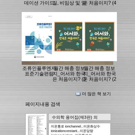
데이션 가이드
질, 비임상 및 임
은 처음이지? (4
라인
상평가 가이드
월호)
라인
조류인플루엔자
월간 해충 정보
월간 해충 정보
표준기술편람
지_어서와 한국
지_어서와 한국
은 처음이지? (3
은 처음이지? (2
월호)
월호)
더 많은 책 보기
페이지내용 검색
수의학 용어집(제3판)
의
897page
에서..
89건
이온통로 ionchannel...이온화상수
ionizationconstant...이온당량