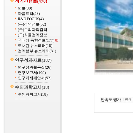
정기간행물
(470)
연보
(80)
아름드리
(58)
R&D FOCUS
(4)
(구)검역정보
(52)
(구)수의과학검역
(구)식물검역정보
국내외 동향정보
(177)
도서관 뉴스레터
(18)
검역본부 뉴스레터
(81)
연구성과자료
(187)
연구성과활용집
(26)
연구보고서
(109)
연구과제제안서
(52)
수의과학고서
(18)
수의과학고서
(18)