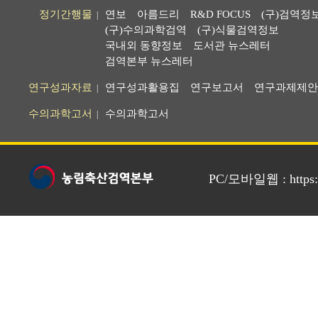
정기간행물
연보
아름드리
R&D FOCUS
(구)검역정
|
(구)수의과학검역
(구)식물검역정보
국내외 동향정보
도서관 뉴스레터
검역본부 뉴스레터
연구성과자료
연구성과활용집
연구보고서
연구과제제안
|
수의과학고서
수의과학고서
|
PC/모바일웹 : https://