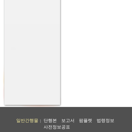
일반간행물
단행본
보고서
팜플렛
법령정보
|
사전정보공표