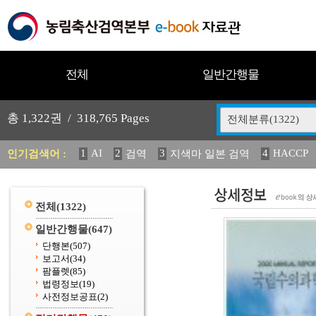
전체
일반간행물
총
1,322
권 /
318,765
Pages
전체분류(1322)
1
AI
2
3
4
HACCP
인기검색어 :
검역
지색마 일본 검역
11
2025
12
13
14
중독성 식물 도감
媛 異
(
20
수의과학검역원
전체
(1322)
일반간행물
(647)
단행본
(507)
보고서
(34)
팜플렛
(85)
법령정보
(19)
사전정보공표
(2)