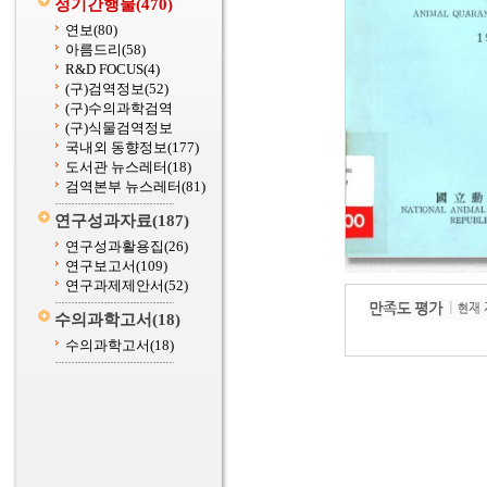
정기간행물
(470)
연보
(80)
아름드리
(58)
R&D FOCUS
(4)
(구)검역정보
(52)
(구)수의과학검역
(구)식물검역정보
국내외 동향정보
(177)
도서관 뉴스레터
(18)
검역본부 뉴스레터
(81)
연구성과자료
(187)
연구성과활용집
(26)
연구보고서
(109)
연구과제제안서
(52)
수의과학고서
(18)
수의과학고서
(18)