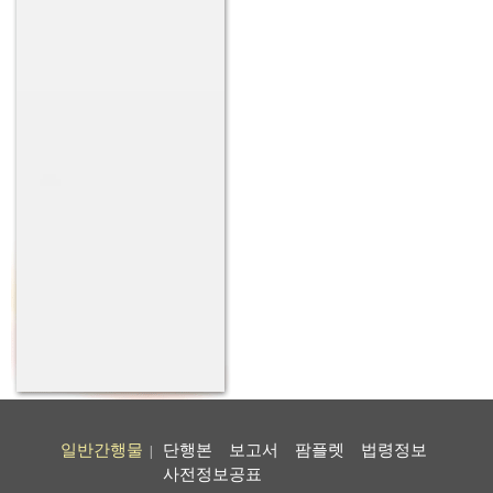
일반간행물
단행본
보고서
팜플렛
법령정보
|
사전정보공표