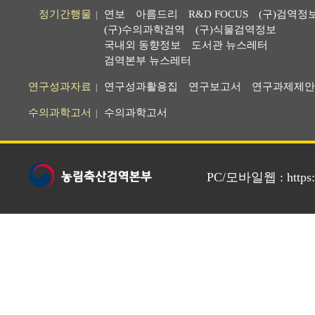
정기간행물
연보
아름드리
R&D FOCUS
(구)검역정
|
(구)수의과학검역
(구)식물검역정보
국내외 동향정보
도서관 뉴스레터
검역본부 뉴스레터
연구성과자료
연구성과활용집
연구보고서
연구과제제안
|
수의과학고서
수의과학고서
|
PC/모바일웹 : https://