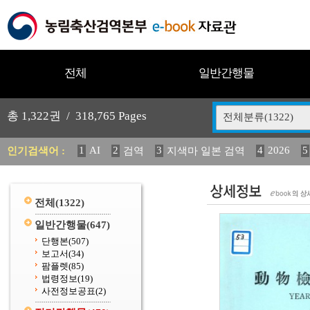
전체
일반간행물
총
1,322
권 /
318,765
Pages
전체분류(1322)
1
AI
2
3
4
2026
5
인기검색어 :
검역
지색마 일본 검역
11
2025
12
13
14
중독성 식물 도감
媛 異
(
20
수의과학검역원
전체
(1322)
일반간행물
(647)
단행본
(507)
보고서
(34)
팜플렛
(85)
법령정보
(19)
사전정보공표
(2)