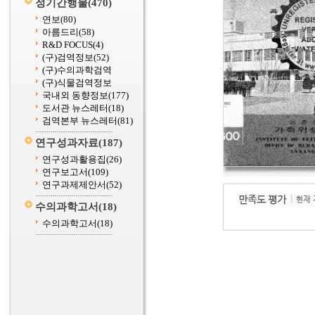
정기간행물
(470)
연보
(80)
아름드리
(58)
R&D FOCUS
(4)
(구)검역정보
(52)
(구)수의과학검역
(구)식물검역정보
국내외 동향정보
(177)
도서관 뉴스레터
(18)
검역본부 뉴스레터
(81)
연구성과자료
(187)
연구성과활용집
(26)
연구보고서
(109)
연구과제제안서
(52)
수의과학고서
(18)
수의과학고서
(18)