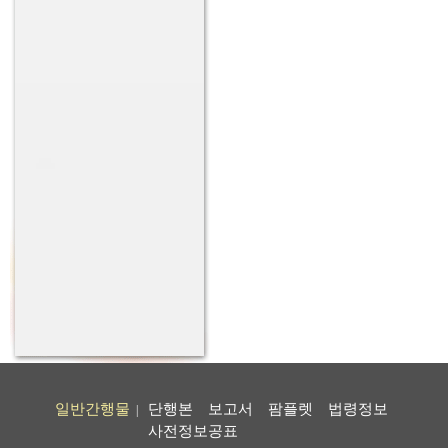
일반간행물
단행본
보고서
팜플렛
법령정보
|
사전정보공표