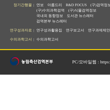
정기간행물
연보
아름드리
R&D FOCUS
(구)검역정
|
(구)수의과학검역
(구)식물검역정보
국내외 동향정보
도서관 뉴스레터
검역본부 뉴스레터
연구성과자료
연구성과활용집
연구보고서
연구과제제안
|
수의과학고서
수의과학고서
|
PC/모바일웹 : https://