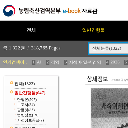
전체
일반간행물
총
1,322
권 /
318,765
Pages
전체분류(1322)
1
AI
2
3
4
2026
5
인기검색어 :
검역
지색마 일본 검역
12
13
14
중독성 식물 도감
媛 異
(2013년도) 
20
수의과학검역원
전체
(1322)
일반간행물
(647)
단행본
(507)
보고서
(34)
팜플렛
(85)
법령정보
(19)
사전정보공표
(2)