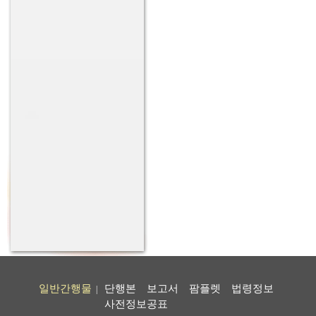
일반간행물
단행본
보고서
팜플렛
법령정보
|
사전정보공표