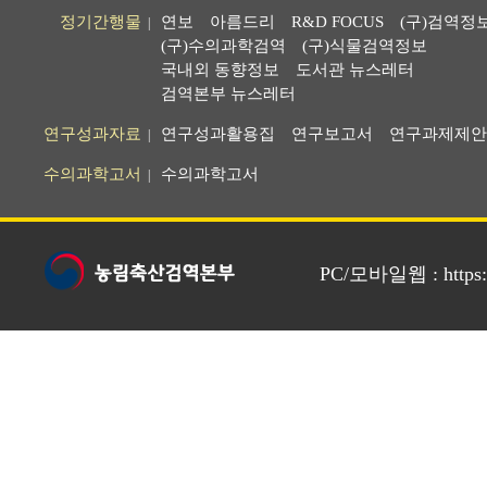
정기간행물
연보
아름드리
R&D FOCUS
(구)검역정
|
(구)수의과학검역
(구)식물검역정보
국내외 동향정보
도서관 뉴스레터
검역본부 뉴스레터
연구성과자료
연구성과활용집
연구보고서
연구과제제안
|
수의과학고서
수의과학고서
|
PC/모바일웹 : https://