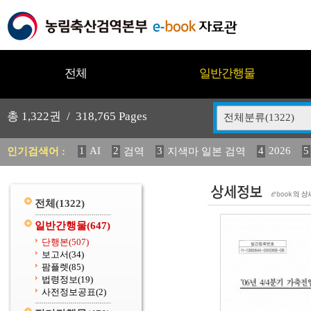
전체
일반간행물
총
1,322
권 /
318,765
Pages
전체분류(1322)
1
AI
2
3
4
2026
5
인기검색어 :
검역
지색마 일본 검역
11
2025
12
13
14
중독성 식물 도감
媛 異
(
20
수의과학검역원
전체
(1322)
일반간행물
(647)
단행본
(507)
보고서
(34)
팜플렛
(85)
법령정보
(19)
사전정보공표
(2)