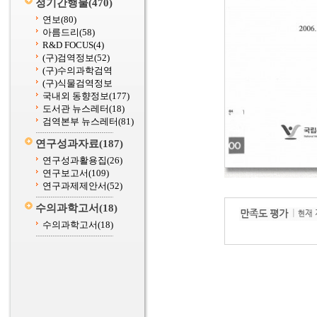
정기간행물
(470)
연보
(80)
아름드리
(58)
R&D FOCUS
(4)
(구)검역정보
(52)
(구)수의과학검역
(구)식물검역정보
국내외 동향정보
(177)
도서관 뉴스레터
(18)
검역본부 뉴스레터
(81)
연구성과자료
(187)
연구성과활용집
(26)
연구보고서
(109)
연구과제제안서
(52)
수의과학고서
(18)
수의과학고서
(18)