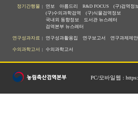
정기간행물
연보
아름드리
R&D FOCUS
(구)검역정
|
(구)수의과학검역
(구)식물검역정보
국내외 동향정보
도서관 뉴스레터
검역본부 뉴스레터
연구성과자료
연구성과활용집
연구보고서
연구과제제안
|
수의과학고서
수의과학고서
|
PC/모바일웹 : https://