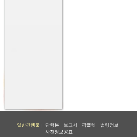
일반간행물
단행본
보고서
팜플렛
법령정보
|
사전정보공표