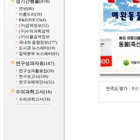
정기간행물
(470)
연보
(80)
아름드리
(58)
R&D FOCUS
(4)
(구)검역정보
(52)
(구)수의과학검역
(구)식물검역정보
국내외 동향정보
(177)
도서관 뉴스레터
(18)
검역본부 뉴스레터
(81)
연구성과자료
(187)
연구성과활용집
(26)
연구보고서
(109)
연구과제제안서
(52)
수의과학고서
(18)
수의과학고서
(18)