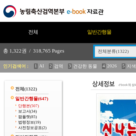
전체
일반간행물
총
1,322
권 /
318,765
Pages
전체분류(1322)
1
AI
2
3
4
2026
5
인기검색어 :
검역
건강한 동물
지색
12
13
14
(2013년도) 식
중독성 식물 도감
구
20
수의과학검역원
전체
(1322)
일반간행물
(647)
단행본
(507)
보고서
(34)
팜플렛
(85)
법령정보
(19)
사전정보공표
(2)