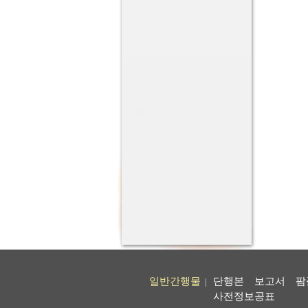
일반간행물
단행본
보고서
팜
|
사전정보공표