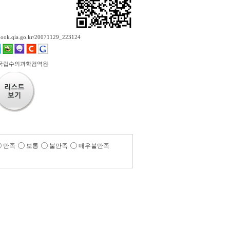
ebook.qia.go.kr/20071129_223124
 국립수의과학검역원
만족
보통
불만족
매우불만족