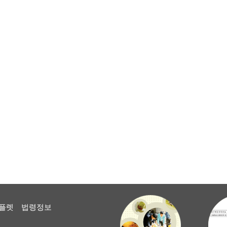
플렛
법령정보