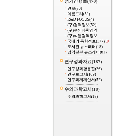
정기간행물
(470)
연보
(80)
아름드리
(58)
R&D FOCUS
(4)
(구)검역정보
(52)
(구)수의과학검역
(구)식물검역정보
국내외 동향정보
(177)
도서관 뉴스레터
(18)
검역본부 뉴스레터
(81)
연구성과자료
(187)
연구성과활용집
(26)
연구보고서
(109)
연구과제제안서
(52)
수의과학고서
(18)
수의과학고서
(18)