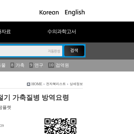
과자료
수의과학고서
8
9
10
동물
가축
연구
검역원
18
2023
19
연보
농림수산
HOME
전자북리스트
상세정보
]하절기 가축질병 방역요령
팜플렛
/29