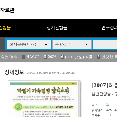
간행물
정기간행물
연구성
전체분류(1322)
통합검색
4
HACCP
5
2026
6
7
 일본 검역
(2013년도) 식물
건강한 
13
14
15
16
17
 도감
媛 異
(2013년도) 식
구제역
관리
[2007
일반간행물
>
:
2p
쪽수
:
2007/11
등록날짜
:
184
조회수