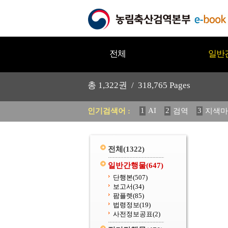
전체
일반
총
1,322
권 /
318,765
Pages
1
AI
2
3
인기검색어 :
검역
지색마
11
2025
12
중독성 식물
20
수의과학검역원
전체
(1322)
일반간행물
(647)
단행본
(507)
보고서
(34)
팜플렛
(85)
법령정보
(19)
사전정보공표
(2)