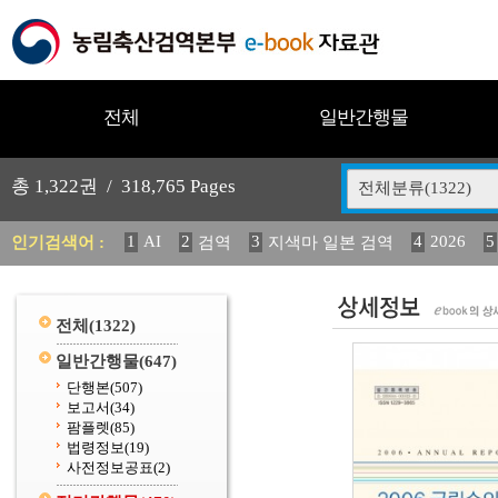
전체
일반간행물
총
1,322
권 /
318,765
Pages
전체분류(1322)
1
AI
2
3
4
2026
5
인기검색어 :
검역
지색마 일본 검역
11
2025
12
13
14
중독성 식물 도감
媛 異
(
20
수의과학검역원
전체
(1322)
일반간행물
(647)
단행본
(507)
보고서
(34)
팜플렛
(85)
법령정보
(19)
사전정보공표
(2)