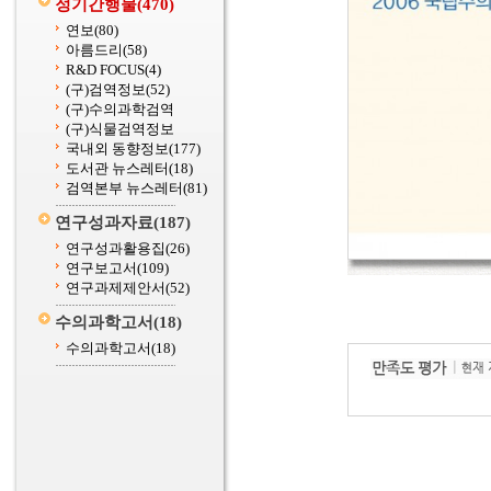
정기간행물
(470)
연보
(80)
아름드리
(58)
R&D FOCUS
(4)
(구)검역정보
(52)
(구)수의과학검역
(구)식물검역정보
국내외 동향정보
(177)
도서관 뉴스레터
(18)
검역본부 뉴스레터
(81)
연구성과자료
(187)
연구성과활용집
(26)
연구보고서
(109)
연구과제제안서
(52)
수의과학고서
(18)
수의과학고서
(18)