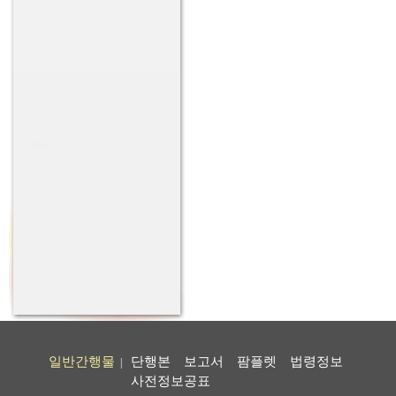
일반간행물
단행본
보고서
팜플렛
법령정보
|
사전정보공표