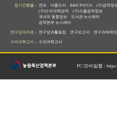
정기간행물
연보
아름드리
R&D FOCUS
(구)검역정
|
(구)수의과학검역
(구)식물검역정보
국내외 동향정보
도서관 뉴스레터
검역본부 뉴스레터
연구성과자료
연구성과활용집
연구보고서
연구과제제안
|
수의과학고서
수의과학고서
|
PC/모바일웹 : https://