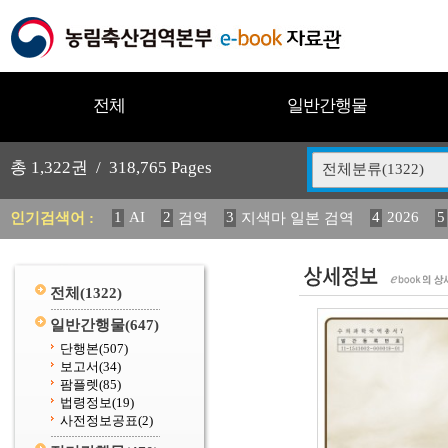
전체
일반간행물
총
1,322
권 /
318,765
Pages
전체분류(1322)
1
AI
2
3
4
2026
5
인기검색어 :
검역
지색마 일본 검역
11
2025
12
13
중독성 식물 도감
(2013년도) 
20
수의과학검역원
전체
(1322)
일반간행물
(647)
단행본
(507)
보고서
(34)
팜플렛
(85)
법령정보
(19)
사전정보공표
(2)