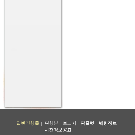
일반간행물
단행본
보고서
팜플렛
법령정보
|
사전정보공표