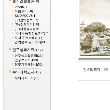
정기간행물
(470)
연보
(80)
아름드리
(58)
R&D FOCUS
(4)
(구)검역정보
(52)
(구)수의과학검역
(구)식물검역정보
국내외 동향정보
(177)
도서관 뉴스레터
(18)
검역본부 뉴스레터
(81)
연구성과자료
(187)
연구성과활용집
(26)
연구보고서
(109)
연구과제제안서
(52)
수의과학고서
(18)
수의과학고서
(18)