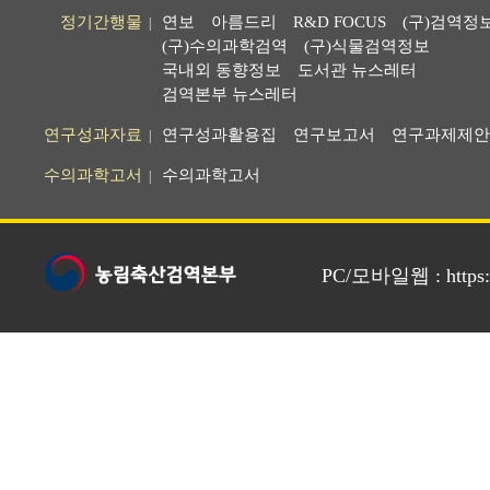
정기간행물
연보
아름드리
R&D FOCUS
(구)검역정
|
(구)수의과학검역
(구)식물검역정보
국내외 동향정보
도서관 뉴스레터
검역본부 뉴스레터
연구성과자료
연구성과활용집
연구보고서
연구과제제안
|
수의과학고서
수의과학고서
|
PC/모바일웹 : https://