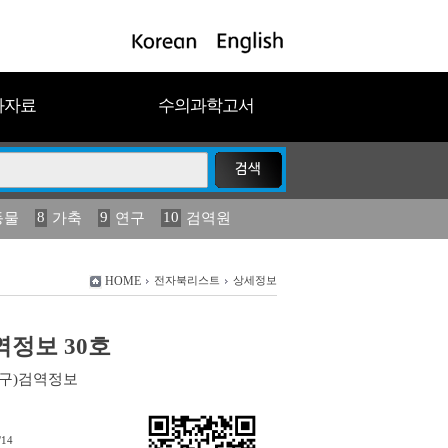
과자료
수의과학고서
8
9
10
동물
가축
연구
검역원
18
2023
19
연보
농림수산
HOME
전자북리스트
상세정보
검역정보 30호
(구)검역정보
/14