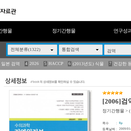
간행물
정기간행물
연구성
전체분류(1322)
통합검색
4
2026
5
HACCP
6
7
 일본 검역
(2013년도) 식물
건강한 
13
14
15
16
17
 도감
媛 異
(2013년도) 식
구제역
관리
[2006]
정기간행물
>
:
0p
쪽수
:
2009/01
등록날짜