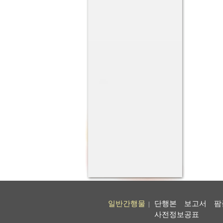
일반간행물
단행본
보고서
팜
|
사전정보공표