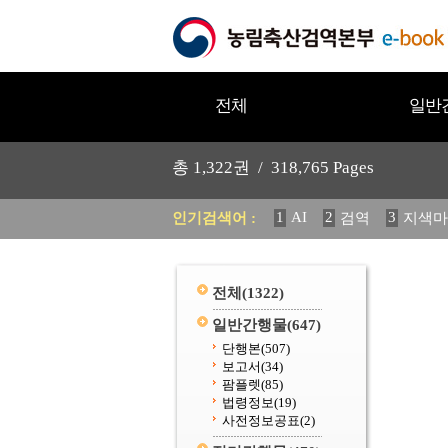
전체
일반
총
1,322
권 /
318,765
Pages
1
AI
2
3
인기검색어 :
검역
지색마
11
2025
12
중독성 식물
20
수의과학검역원
전체
(1322)
일반간행물
(647)
단행본
(507)
보고서
(34)
팜플렛
(85)
법령정보
(19)
사전정보공표
(2)