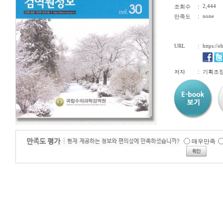
:
2,444
조회수
:
none
만족도
URL
:
https://
:
저자
기획조
매우만족