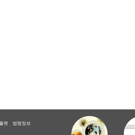
플렛
법령정보