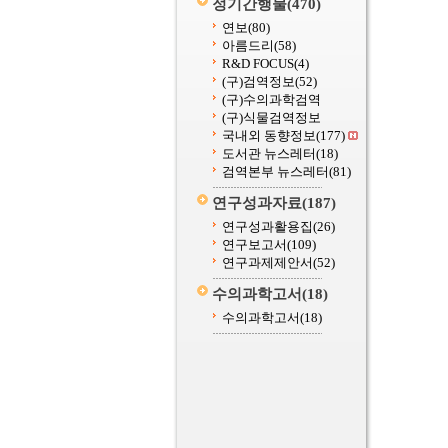
정기간행물
(470)
연보
(80)
아름드리
(58)
R&D FOCUS
(4)
(구)검역정보
(52)
(구)수의과학검역
(구)식물검역정보
국내외 동향정보
(177)
도서관 뉴스레터
(18)
검역본부 뉴스레터
(81)
연구성과자료
(187)
연구성과활용집
(26)
연구보고서
(109)
연구과제제안서
(52)
수의과학고서
(18)
수의과학고서
(18)