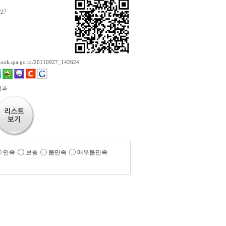
/27
ebook.qia.go.kr/20110927_142624
정과
만족
보통
불만족
매우불만족