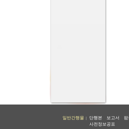
일반간행물
단행본
보고서
팜
|
사전정보공표