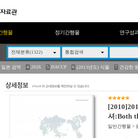
간행물
정기간행물
연구성
전체분류(1322)
통합검색
4
2026
5
HACCP
6
7
 일본 검역
(2013년도) 식물
건강한 
13
14
15
16
17
 도감
(2013년도) 식
媛 異
구제역
관리
[2010]
셔:Both th
일반간행물
>