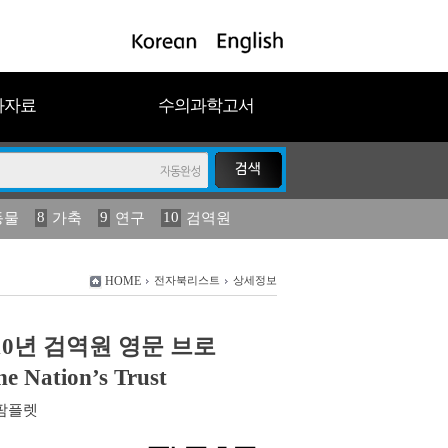
과자료
수의과학고서
8
9
10
동물
가축
연구
검역원
18
19
2023
연보
농림수산
HOME
전자북리스트
상세정보
2010년 검역원 영문 브로
e Nation’s Trust
팜플렛