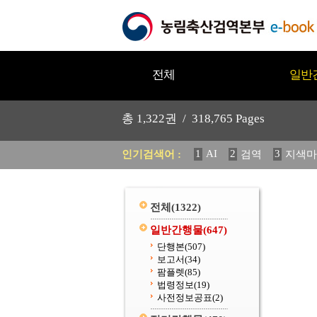
전체
일반
총
1,322
권 /
318,765
Pages
1
AI
2
3
인기검색어 :
검역
지색마
11
2025
12
중독성 식물
20
수의과학검역원
전체
(1322)
일반간행물
(647)
단행본
(507)
보고서
(34)
팜플렛
(85)
법령정보
(19)
사전정보공표
(2)