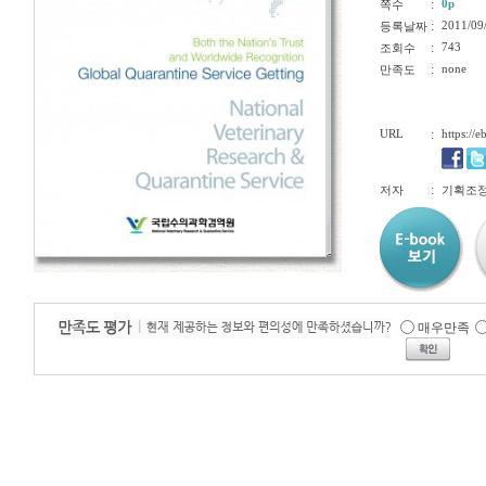
:
0p
쪽수
:
2011/09
등록날짜
:
743
조회수
:
none
만족도
URL
:
https://
:
저자
기획조
매우만족