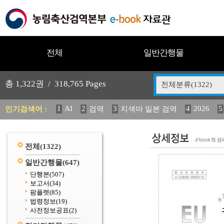
전체
일반간행물
총
1,322
권 /
318,765
Pages
전체분류(1322)
1
AI
2
3
4
2026
5
인기검색어 :
검역
지색마 일본 검역
11
2025
12
13
14
중독성 식물 도감
媛 異
(
20
수의과학검역원
전체
(1322)
일반간행물
(647)
단행본
(507)
보고서
(34)
팜플렛
(85)
법령정보
(19)
사전정보공표
(2)