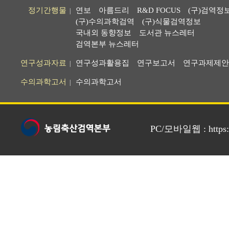
정기간행물
연보
아름드리
R&D FOCUS
(구)검역정
|
(구)수의과학검역
(구)식물검역정보
국내외 동향정보
도서관 뉴스레터
검역본부 뉴스레터
연구성과자료
연구성과활용집
연구보고서
연구과제제안
|
수의과학고서
수의과학고서
|
PC/모바일웹 : https://