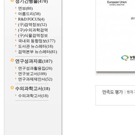
정기간행물
(470)
연보
(80)
아름드리
(58)
R&D FOCUS
(4)
(구)검역정보
(52)
(구)수의과학검역
(구)식물검역정보
국내외 동향정보
(177)
도서관 뉴스레터
(18)
검역본부 뉴스레터
(81)
연구성과자료
(187)
연구성과활용집
(26)
연구보고서
(109)
연구과제제안서
(52)
수의과학고서
(18)
수의과학고서
(18)