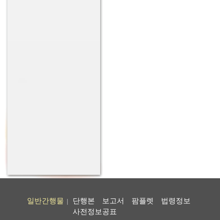
일반간행물
단행본
보고서
팜플렛
법령정보
|
사전정보공표