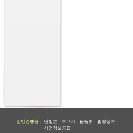
일반간행물
단행본
보고서
팜플렛
법령정보
|
사전정보공표