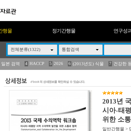
간행물
정기간행물
연구성
전체분류(1322)
통합검색
4
HACCP
5
2026
6
7
 일본 검역
(2013년도) 식물
건강한 
13
14
15
16
17
 도감
媛 異
(2013년도) 식
구제역
관리
2013년
시아-태평
위한 소통
일반간행물
>