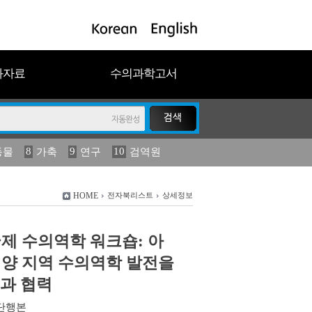
과자료
수의과학고서
8
9
10
동물
가축
연구
검역원
18
19
2023
연보
농림수산
HOME
전자북리스트
상세정보
 국제 수의역학 워크숍: 아
양 지역 수의역학 발전을
과 협력
단행본