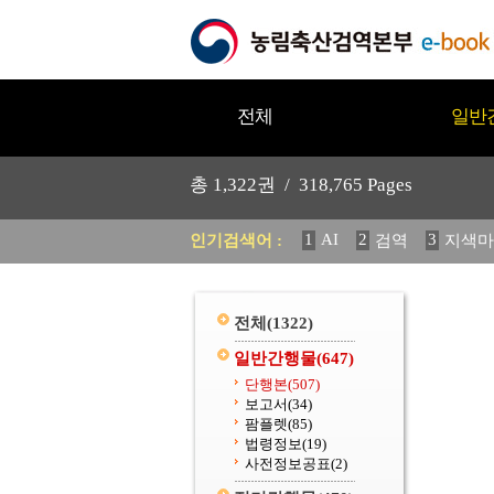
전체
일반
총
1,322
권 /
318,765
Pages
1
AI
2
3
인기검색어 :
검역
지색마
11
2025
12
중독성 식물
20
수의과학검역원
전체
(1322)
일반간행물
(647)
단행본
(507)
보고서
(34)
팜플렛
(85)
법령정보
(19)
사전정보공표
(2)