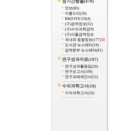
정기간행물
(470)
연보
(80)
아름드리
(58)
R&D FOCUS
(4)
(구)검역정보
(52)
(구)수의과학검역
(구)식물검역정보
국내외 동향정보
(177)
도서관 뉴스레터
(18)
검역본부 뉴스레터
(81)
연구성과자료
(187)
연구성과활용집
(26)
연구보고서
(109)
연구과제제안서
(52)
수의과학고서
(18)
수의과학고서
(18)