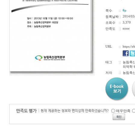
:
0p
쪽수
:
2014/03
등록날짜
:
3,370
조회수
:
none
만족도
URL
:
https://
:
태그
농림축산
의역학 워
:
저자
농림축산
매우만족