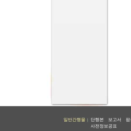
일반간행물
단행본
보고서
팜
|
사전정보공표