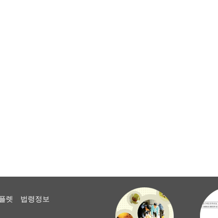
플렛
법령정보