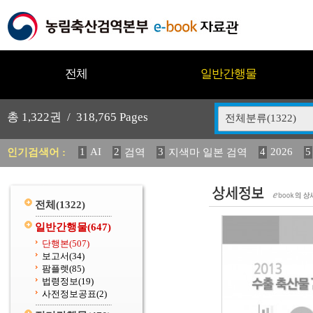
전체
일반간행물
총
1,322
권 /
318,765
Pages
전체분류(1322)
1
AI
2
3
4
2026
5
인기검색어 :
검역
지색마 일본 검역
11
2025
12
13
14
중독성 식물 도감
媛 異
(
20
수의과학검역원
전체
(1322)
일반간행물
(647)
단행본
(507)
보고서
(34)
팜플렛
(85)
법령정보
(19)
사전정보공표
(2)