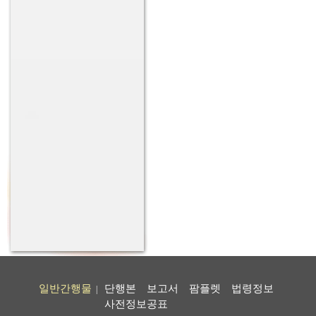
일반간행물
단행본
보고서
팜플렛
법령정보
|
사전정보공표