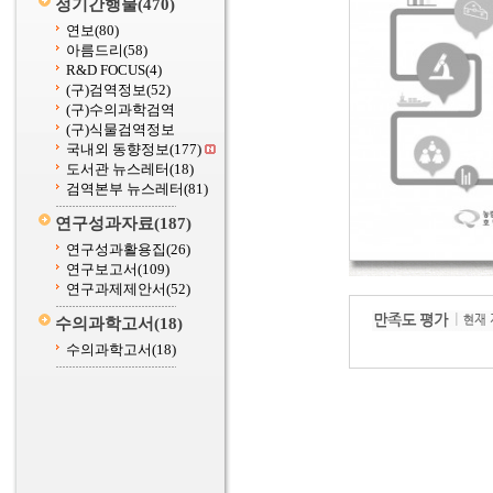
정기간행물
(470)
연보
(80)
아름드리
(58)
R&D FOCUS
(4)
(구)검역정보
(52)
(구)수의과학검역
(구)식물검역정보
국내외 동향정보
(177)
도서관 뉴스레터
(18)
검역본부 뉴스레터
(81)
연구성과자료
(187)
연구성과활용집
(26)
연구보고서
(109)
연구과제제안서
(52)
수의과학고서
(18)
수의과학고서
(18)