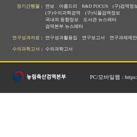
정기간행물
연보
아름드리
R&D FOCUS
(구)검역정
|
(구)수의과학검역
(구)식물검역정보
국내외 동향정보
도서관 뉴스레터
검역본부 뉴스레터
연구성과자료
연구성과활용집
연구보고서
연구과제제안
|
수의과학고서
수의과학고서
|
PC/모바일웹 : https://