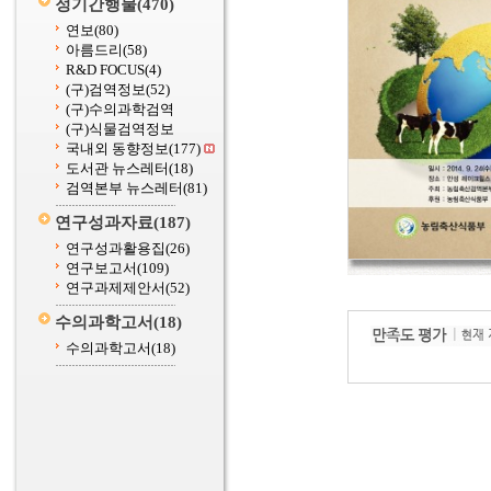
정기간행물
(470)
연보
(80)
아름드리
(58)
R&D FOCUS
(4)
(구)검역정보
(52)
(구)수의과학검역
(구)식물검역정보
국내외 동향정보
(177)
도서관 뉴스레터
(18)
검역본부 뉴스레터
(81)
연구성과자료
(187)
연구성과활용집
(26)
연구보고서
(109)
연구과제제안서
(52)
수의과학고서
(18)
수의과학고서
(18)