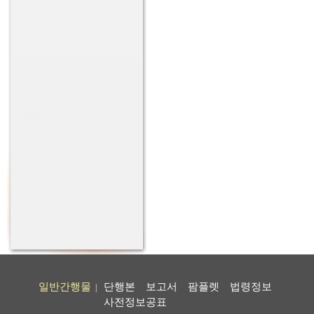
일반간행물
단행본
보고서
팜플렛
법령정보
|
사전정보공표