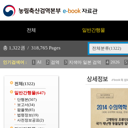
전체
일반간행물
총
1,322
권 /
318,765
Pages
전체분류(1322)
1
AI
2
3
4
2026
5
인기검색어 :
검역
지색마 일본 검역
11
2025
12
13
중독성 식물 도감
(2013년도) 
20
수의과학검역원
전체
(1322)
일반간행물
(647)
단행본
(507)
보고서
(34)
팜플렛
(85)
법령정보
(19)
사전정보공표
(2)