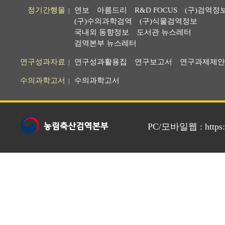
정기간행물
연보
아름드리
R&D FOCUS
(구)검역정
|
(구)수의과학검역
(구)식물검역정보
국내외 동향정보
도서관 뉴스레터
검역본부 뉴스레터
연구성과자료
연구성과활용집
연구보고서
연구과제제안
|
수의과학고서
수의과학고서
|
PC/모바일웹 : https://