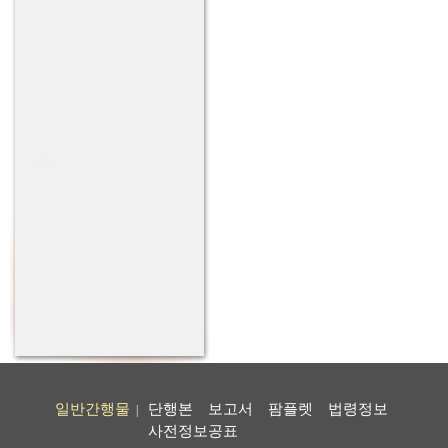
일반간행물
단행본
보고서
팜플렛
법령정보
|
사전정보공표