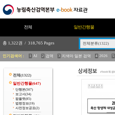
전체
일반간행물
총
1,322
권 /
318,765
Pages
전체분류(1322)
1
AI
2
3
4
2026
5
인기검색어 :
검역
지색마 일본 검역
11
2025
12
13
14
중독성 식물 도감
媛 異
(
20
수의과학검역원
전체
(1322)
일반간행물
(647)
단행본
(507)
보고서
(34)
팜플렛
(85)
법령정보
(19)
사전정보공표
(2)