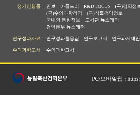
정기간행물
연보
아름드리
R&D FOCUS
(구)검역정
|
(구)수의과학검역
(구)식물검역정보
국내외 동향정보
도서관 뉴스레터
검역본부 뉴스레터
연구성과자료
연구성과활용집
연구보고서
연구과제제안
|
수의과학고서
수의과학고서
|
PC/모바일웹 : https://