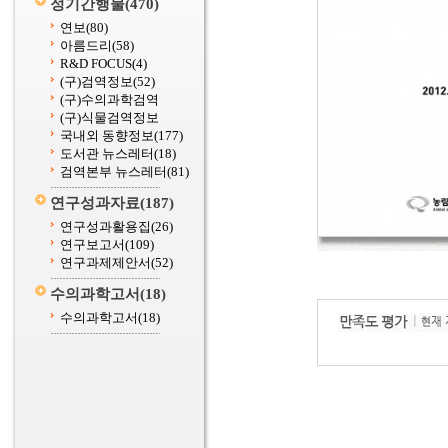
정기간행물
(470)
연보
(80)
아름드리
(58)
R&D FOCUS
(4)
(구)검역정보
(52)
(구)수의과학검역
(구)식물검역정보
국내외 동향정보
(177)
도서관 뉴스레터
(18)
검역본부 뉴스레터
(81)
연구성과자료
(187)
연구성과활용집
(26)
연구보고서
(109)
연구과제제안서
(52)
수의과학고서
(18)
수의과학고서
(18)