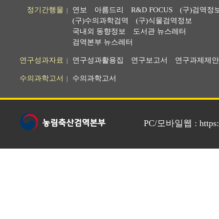
정기간행물
연보
아름드리
R&D FOCUS
(구)검역정
|
(구)수의과학검역
(구)식물검역정보
국내외 동향정보
도서관 뉴스레터
검역본부 뉴스레터
연구성과자료
연구성과활용집
연구보고서
연구과제제안
|
수의과학고서
수의과학고서
|
PC/모바일웹 : https://