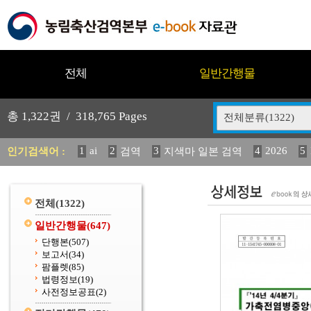
전체
일반간행물
총
1,322
권 /
318,765
Pages
전체분류(1322)
1
ai
2
3
4
2026
5
인기검색어 :
검역
지색마 일본 검역
12
13
14
중독성 식물 도감
(2013년도) 식
구
20
수의과학검역원
전체
(1322)
일반간행물
(647)
단행본
(507)
보고서
(34)
팜플렛
(85)
법령정보
(19)
사전정보공표
(2)