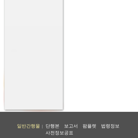
일반간행물
단행본
보고서
팜플렛
법령정보
|
사전정보공표