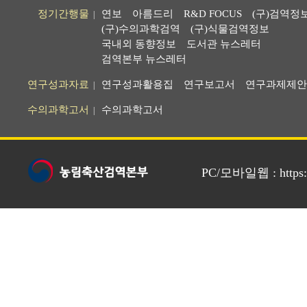
정기간행물
연보
아름드리
R&D FOCUS
(구)검역정
|
(구)수의과학검역
(구)식물검역정보
국내외 동향정보
도서관 뉴스레터
검역본부 뉴스레터
연구성과자료
연구성과활용집
연구보고서
연구과제제안
|
수의과학고서
수의과학고서
|
PC/모바일웹 : https://