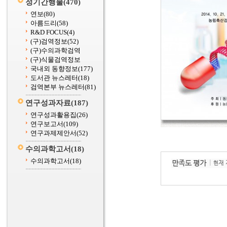
정기간행물
(470)
연보
(80)
아름드리
(58)
R&D FOCUS
(4)
(구)검역정보
(52)
(구)수의과학검역
(구)식물검역정보
국내외 동향정보
(177)
도서관 뉴스레터
(18)
검역본부 뉴스레터
(81)
연구성과자료
(187)
연구성과활용집
(26)
연구보고서
(109)
연구과제제안서
(52)
수의과학고서
(18)
수의과학고서
(18)