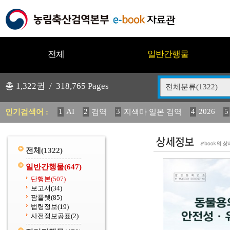
전체
일반간행물
총
1,322
권 /
318,765
Pages
전체분류(1322)
1
AI
2
3
4
2026
5
인기검색어 :
검역
지색마 일본 검역
11
2025
12
13
14
중독성 식물 도감
媛 異
(
20
수의과학검역원
전체
(1322)
일반간행물
(647)
단행본
(507)
보고서
(34)
팜플렛
(85)
법령정보
(19)
사전정보공표
(2)