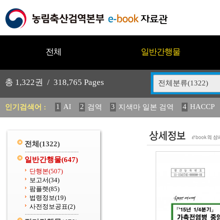
전체
일반간행물
총
1,322
권 /
318,765
Pages
전체분류(1322)
1
AI
2
3
4
HACCP
인기검색어 :
검역
지색마 일본 검역
11
2025
12
13
14
중독성 식물 도감
媛 異
(
20
수의과학검역원
전체
(1322)
일반간행물
(647)
단행본
(507)
보고서
(34)
팜플렛
(85)
법령정보
(19)
사전정보공표
(2)