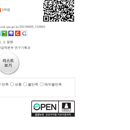
100점
ebook.qia.go.kr/20150609_110801
, 소 질병
산검역본부 연구기획과
만족
보통
불만족
매우불만족