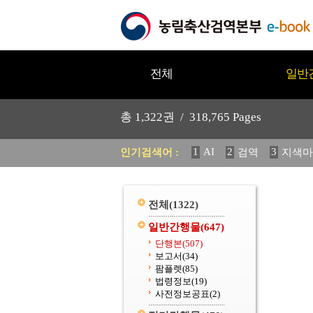
전체
일반
총
1,322
권 /
318,765
Pages
1
AI
2
3
인기검색어 :
검역
지색마
11
2025
12
중독성 식물
20
수의과학검역원
전체
(1322)
일반간행물
(647)
단행본
(507)
보고서
(34)
팜플렛
(85)
법령정보
(19)
사전정보공표
(2)