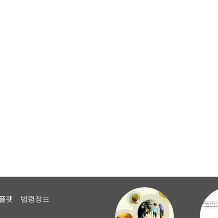
플렛
법령정보