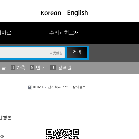
과자료
수의과학고서
8
9
10
동물
가축
연구
검역원
18
2023
19
연보
농림수산
HOME
전자북리스트
상세정보
단행본
/09