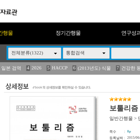
간행물
정기간행물
연구성
전체분류(1322)
통합검색
4
2026
5
HACCP
6
7
 일본 검역
(2013년도) 식물
건강한 
13
14
15
16
17
 도감
媛 異
(2013년도) 식
구제역
관리
보툴리즘
일반간행물
>
:
0p
쪽수
:
2015/06
등록날짜