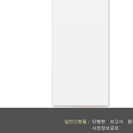
일반간행물
단행본
보고서
팜
|
사전정보공표