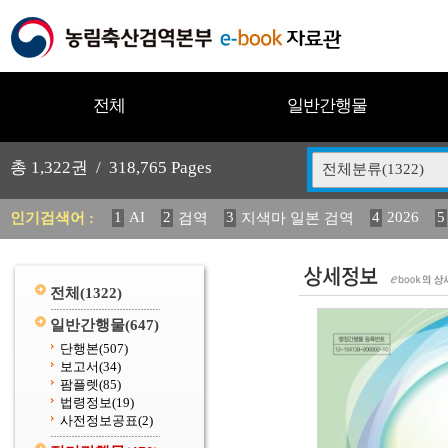
전체
일반간행물
총
1,322
권 /
318,765
Pages
전체분류(1322)
1
AI
2
3
4
2026
5
인기검색어 :
검역
지색마 일본 검역
11
2025
12
13
14
중독성 식물 도감
媛 異
(
20
수의과학검역원
전체
(1322)
일반간행물
(647)
단행본
(507)
보고서
(34)
팜플렛
(85)
법령정보
(19)
사전정보공표
(2)