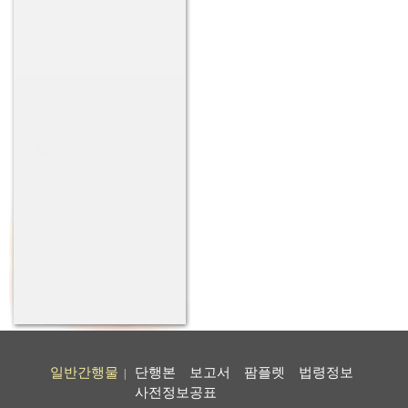
일반간행물
단행본
보고서
팜플렛
법령정보
|
사전정보공표