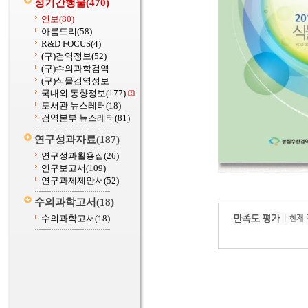
정기간행물
(470)
연보
(80)
아름드리
(58)
R&D FOCUS
(4)
(구)검역정보
(52)
(구)수의과학검역
(구)식물검역정보
국내외 동향정보
(177)
도서관 뉴스레터
(18)
검역본부 뉴스레터
(81)
연구성과자료
(187)
연구성과활용집
(26)
연구보고서
(109)
연구과제제안서
(52)
수의과학고서
(18)
수의과학고서
(18)