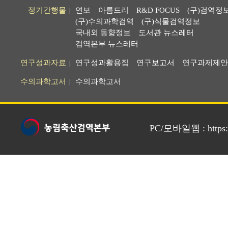
정기간행물
연보
아름드리
R&D FOCUS
(구)검역정
|
(구)수의과학검역
(구)식물검역정보
국내외 동향정보
도서관 뉴스레터
검역본부 뉴스레터
연구성과자료
연구성과활용집
연구보고서
연구과제제안
|
수의과학고서
수의과학고서
|
PC/모바일웹 : https://