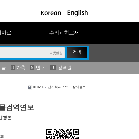
과자료
수의과학고서
8
9
10
동물
가축
연구
검역원
18
2023
19
연보
농림수산
HOME
전자북리스트
상세정보
 식물검역연보
단행본
/28