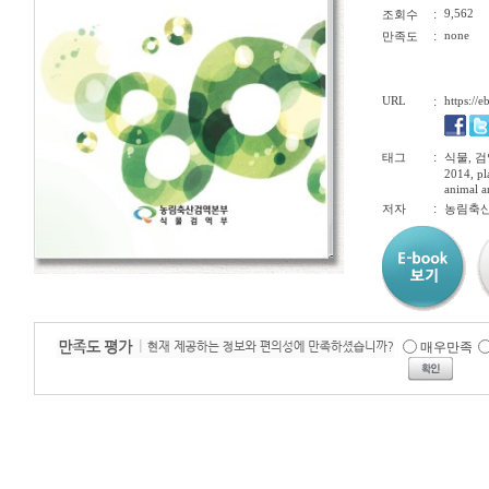
:
9,562
조회수
:
none
만족도
URL
:
https://
:
태그
식물, 검
2014, p
animal an
:
저자
농림축
매우만족