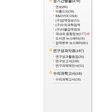
정기간행물
(470)
연보
(80)
아름드리
(58)
R&D FOCUS
(4)
(구)검역정보
(52)
(구)수의과학검역
(구)식물검역정보
국내외 동향정보
(177)
도서관 뉴스레터
(18)
검역본부 뉴스레터
(81)
연구성과자료
(187)
연구성과활용집
(26)
연구보고서
(109)
연구과제제안서
(52)
수의과학고서
(18)
수의과학고서
(18)