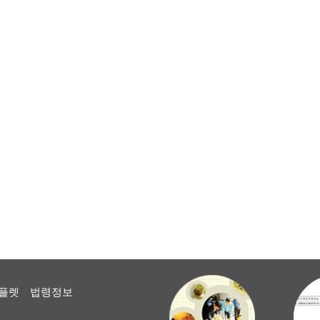
플렛
법령정보