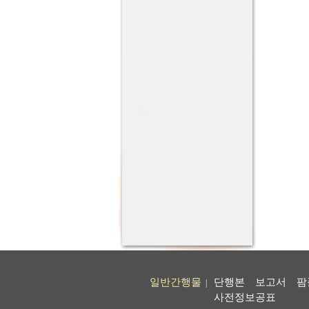
일반간행물
단행본
보고서
팜
|
사전정보공표