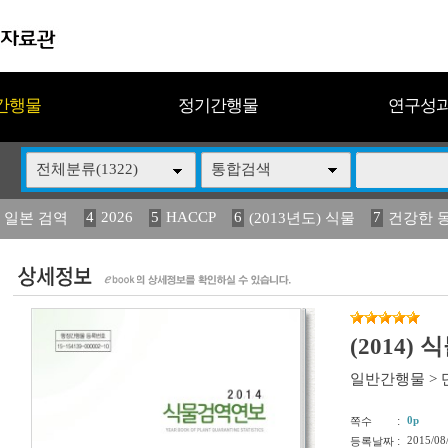
간행물
정기간행물
연구성
전체분류(1322)
통합검색
4
2026
5
HACCP
6
7
 일본 검역
(2013년도) 식물
건강한 
13
14
15
16
17
 도감
媛 異
(2013년도) 식
구제역
관리
(2014)
일반간행물
>
:
0p
쪽수
:
2015/08
등록날짜