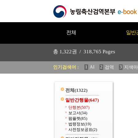
전체
일반
총
1,322
권 /
318,765
Pages
1
AI
2
3
인기검색어 :
검역
지색마
11
2025
12
중독성 식물
20
수의과학검역원
전체
(1322)
일반간행물
(647)
단행본
(507)
보고서
(34)
팜플렛
(85)
법령정보
(19)
사전정보공표
(2)