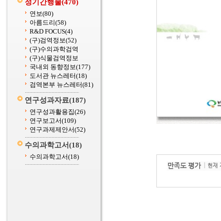
정기간행물
(470)
연보
(80)
아름드리
(58)
R&D FOCUS
(4)
(구)검역정보
(52)
(구)수의과학검역
(구)식물검역정보
국내외 동향정보
(177)
도서관 뉴스레터
(18)
검역본부 뉴스레터
(81)
연구성과자료
(187)
연구성과활용집
(26)
연구보고서
(109)
연구과제제안서
(52)
수의과학고서
(18)
수의과학고서
(18)