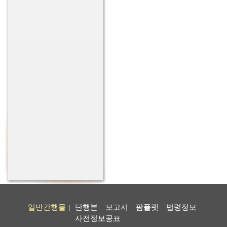
일반간행물
단행본
보고서
팜플렛
법령정보
|
사전정보공표