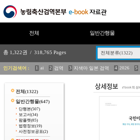
전체
일반간행물
총
1,322
권 /
318,765
Pages
전체분류(1322)
1
ai
2
3
4
2026
5
인기검색어 :
검역
지색마 일본 검역
12
13
14
중독성 식물 도감
(2013년도) 식
구
20
수의과학검역원
전체
(1322)
일반간행물
(647)
단행본
(507)
보고서
(34)
팜플렛
(85)
법령정보
(19)
사전정보공표
(2)