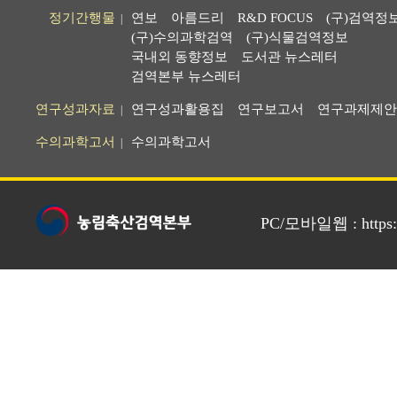
정기간행물
연보
아름드리
R&D FOCUS
(구)검역정
|
(구)수의과학검역
(구)식물검역정보
국내외 동향정보
도서관 뉴스레터
검역본부 뉴스레터
연구성과자료
연구성과활용집
연구보고서
연구과제제안
|
수의과학고서
수의과학고서
|
PC/모바일웹 : https://