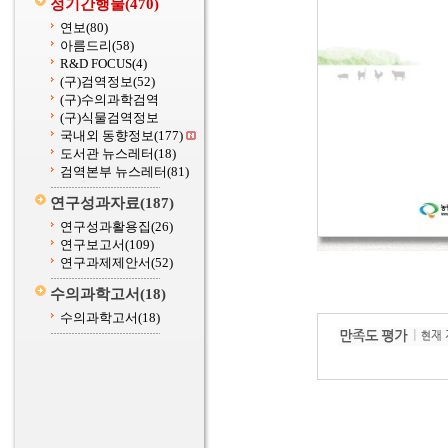
정기간행물
(470)
연보
(80)
아름드리
(58)
R&D FOCUS
(4)
(구)검역정보
(52)
(구)수의과학검역
(구)식물검역정보
국내외 동향정보
(177)
도서관 뉴스레터
(18)
검역본부 뉴스레터
(81)
연구성과자료
(187)
연구성과활용집
(26)
연구보고서
(109)
연구과제제안서
(52)
수의과학고서
(18)
수의과학고서
(18)