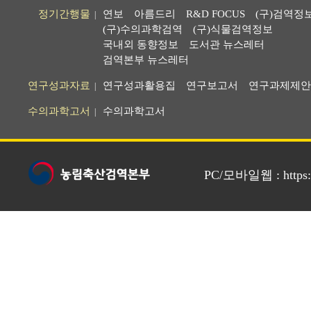
정기간행물
연보
아름드리
R&D FOCUS
(구)검역정
|
(구)수의과학검역
(구)식물검역정보
국내외 동향정보
도서관 뉴스레터
검역본부 뉴스레터
연구성과자료
연구성과활용집
연구보고서
연구과제제안
|
수의과학고서
수의과학고서
|
PC/모바일웹 : https://