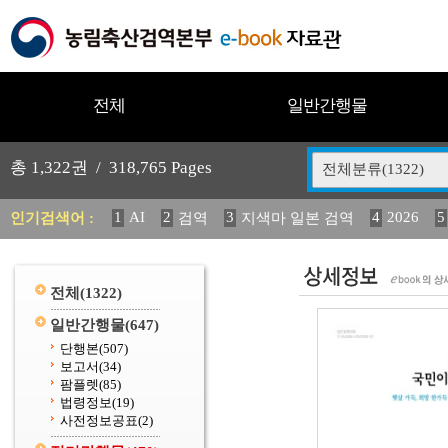
전체
일반간행물
총
1,322
권 /
318,765
Pages
전체분류(1322)
1
AI
2
3
4
2026
5
인기검색어 :
검역
지색마 일본 검역
11
2025
12
13
14
중독성 식물 도감
媛 異
(
20
수의과학검역원
전체
(1322)
일반간행물
(647)
단행본
(507)
보고서
(34)
팜플렛
(85)
법령정보
(19)
사전정보공표
(2)