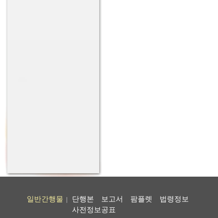
일반간행물
단행본
보고서
팜플렛
법령정보
|
사전정보공표