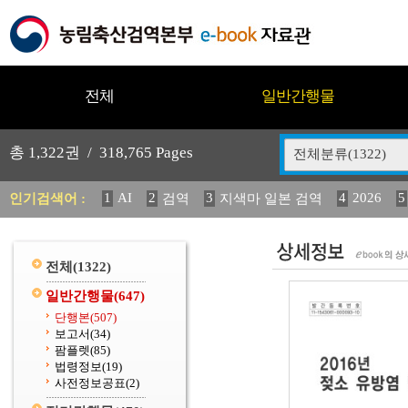
전체
일반간행물
총
1,322
권 /
318,765
Pages
전체분류(1322)
1
AI
2
3
4
2026
5
인기검색어 :
검역
지색마 일본 검역
11
2025
12
13
14
중독성 식물 도감
媛 異
(
20
수의과학검역원
전체
(1322)
일반간행물
(647)
단행본
(507)
보고서
(34)
팜플렛
(85)
법령정보
(19)
사전정보공표
(2)