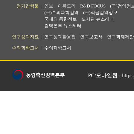
정기간행물
연보
아름드리
R&D FOCUS
(구)검역정
|
(구)수의과학검역
(구)식물검역정보
국내외 동향정보
도서관 뉴스레터
검역본부 뉴스레터
연구성과자료
연구성과활용집
연구보고서
연구과제제안
|
수의과학고서
수의과학고서
|
PC/모바일웹 : https://