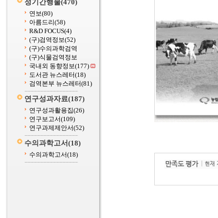
정기간행물
(470)
연보
(80)
아름드리
(58)
R&D FOCUS
(4)
(구)검역정보
(52)
(구)수의과학검역
(구)식물검역정보
국내외 동향정보
(177)
도서관 뉴스레터
(18)
검역본부 뉴스레터
(81)
연구성과자료
(187)
연구성과활용집
(26)
연구보고서
(109)
연구과제제안서
(52)
수의과학고서
(18)
수의과학고서
(18)