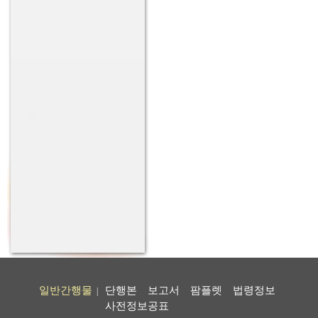
일반간행물
단행본
보고서
팜플렛
법령정보
|
사전정보공표