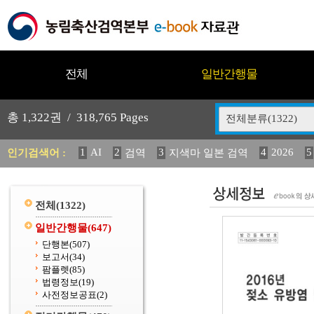
전체
일반간행물
총
1,322
권 /
318,765
Pages
전체분류(1322)
1
AI
2
3
4
2026
5
인기검색어 :
검역
지색마 일본 검역
11
2025
12
13
14
중독성 식물 도감
媛 異
(
20
수의과학검역원
전체
(1322)
일반간행물
(647)
단행본
(507)
보고서
(34)
팜플렛
(85)
법령정보
(19)
사전정보공표
(2)