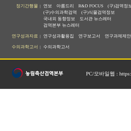
정기간행물
연보
아름드리
R&D FOCUS
(구)검역정
|
(구)수의과학검역
(구)식물검역정보
국내외 동향정보
도서관 뉴스레터
검역본부 뉴스레터
연구성과자료
연구성과활용집
연구보고서
연구과제제안
|
수의과학고서
수의과학고서
|
PC/모바일웹 : https://