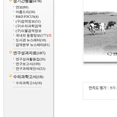
정기간행물
(470)
연보
(80)
아름드리
(58)
R&D FOCUS
(4)
(구)검역정보
(52)
(구)수의과학검역
(구)식물검역정보
국내외 동향정보
(177)
도서관 뉴스레터
(18)
검역본부 뉴스레터
(81)
연구성과자료
(187)
연구성과활용집
(26)
연구보고서
(109)
연구과제제안서
(52)
수의과학고서
(18)
수의과학고서
(18)