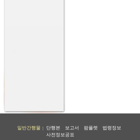
일반간행물
단행본
보고서
팜플렛
법령정보
|
사전정보공표