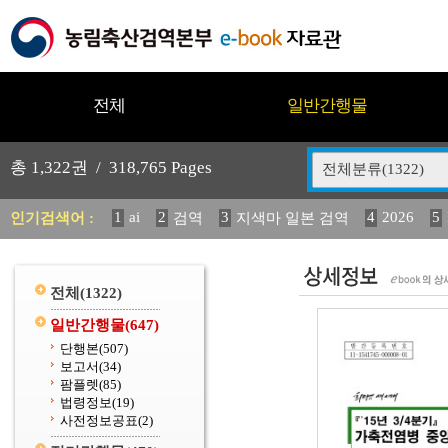
전체
일반간행물
총
1,322
권 /
318,765
Pages
전체분류(1322)
1
ai
2
3
4
2026
5
인기검색어 :
검역
지색마 일본 검역
12
13
14
중독성 식물 도감
(2013년도) 식
구
20
수의과학검역원
전체
(1322)
일반간행물
(647)
단행본
(507)
보고서
(34)
팜플렛
(85)
법령정보
(19)
사전정보공표
(2)