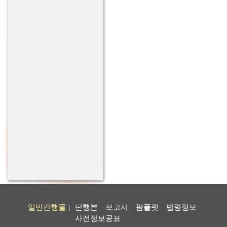
일반간행물
단행본
보고서
팜플렛
법령정보
|
사전정보공표