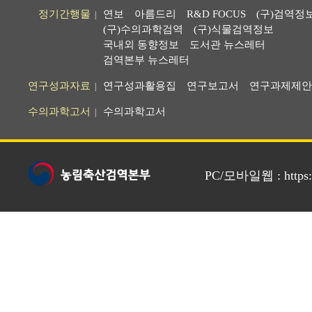
정기간행물
연보
아름드리
R&D FOCUS
(구)검역정
|
(구)수의과학검역
(구)식물검역정보
국내외 동향정보
도서관 뉴스레터
검역본부 뉴스레터
연구성과자료
연구성과활용집
연구보고서
연구과제제안
|
수의과학고서
수의과학고서
|
PC/모바일웹 : https://