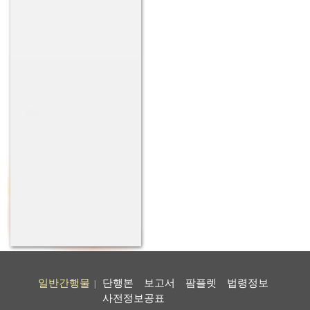
일반간행물
단행본
보고서
팜플렛
법령정보
|
사전정보공표