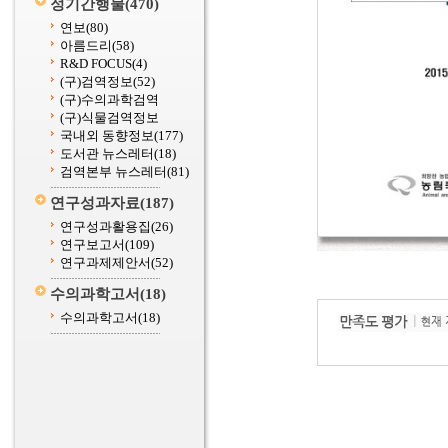
정기간행물
(470)
연보
(80)
아름드리
(58)
R&D FOCUS
(4)
(구)검역정보
(52)
(구)수의과학검역
(구)식물검역정보
국내외 동향정보
(177)
도서관 뉴스레터
(18)
검역본부 뉴스레터
(81)
연구성과자료
(187)
연구성과활용집
(26)
연구보고서
(109)
연구과제제안서
(52)
수의과학고서
(18)
수의과학고서
(18)