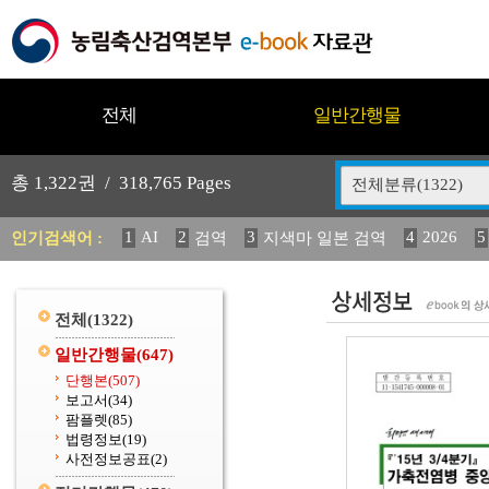
전체
일반간행물
총
1,322
권 /
318,765
Pages
전체분류(1322)
1
AI
2
3
4
2026
5
인기검색어 :
검역
지색마 일본 검역
11
2025
12
13
14
중독성 식물 도감
媛 異
(
20
수의과학검역원
전체
(1322)
일반간행물
(647)
단행본
(507)
보고서
(34)
팜플렛
(85)
법령정보
(19)
사전정보공표
(2)