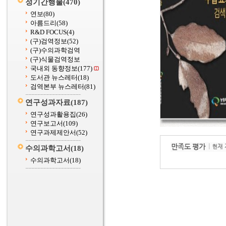
정기간행물
(470)
연보
(80)
아름드리
(58)
R&D FOCUS
(4)
(구)검역정보
(52)
(구)수의과학검역
(구)식물검역정보
국내외 동향정보
(177)
도서관 뉴스레터
(18)
검역본부 뉴스레터
(81)
연구성과자료
(187)
연구성과활용집
(26)
연구보고서
(109)
연구과제제안서
(52)
수의과학고서
(18)
수의과학고서
(18)