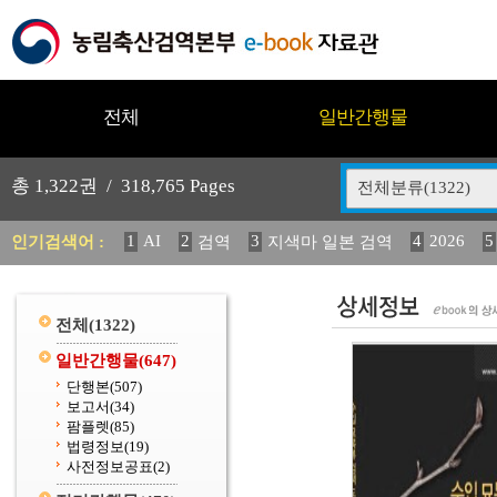
전체
일반간행물
총
1,322
권 /
318,765
Pages
전체분류(1322)
1
AI
2
3
4
2026
5
인기검색어 :
검역
지색마 일본 검역
11
2025
12
13
중독성 식물 도감
(2013년도) 
20
수의과학검역원
전체
(1322)
일반간행물
(647)
단행본
(507)
보고서
(34)
팜플렛
(85)
법령정보
(19)
사전정보공표
(2)