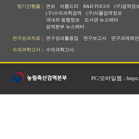
정기간행물
연보
아름드리
R&D FOCUS
(구)검역정
|
(구)수의과학검역
(구)식물검역정보
국내외 동향정보
도서관 뉴스레터
검역본부 뉴스레터
연구성과자료
연구성과활용집
연구보고서
연구과제제안
|
수의과학고서
수의과학고서
|
PC/모바일웹 : https://