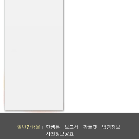
일반간행물
단행본
보고서
팜플렛
법령정보
|
사전정보공표