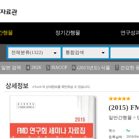
간행물
정기간행물
연구성
전체분류(1322)
통합검색
4
2026
5
HACCP
6
7
 일본 검역
(2013년도) 식물
건강한 
13
14
15
16
17
 도감
媛 異
(2013년도) 식
구제역
관리
(2015)
일반간행물
>
:
0p
쪽수
:
2016/04
등록날짜