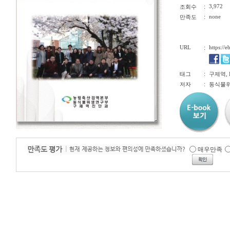
:
3,972
조회수
:
none
만족도
URL
:
https://
:
태그
구제역, F
:
저자
동식물
매우만족