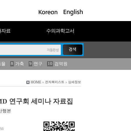
과자료
수의과학고서
8
9
10
동물
가축
연구
검역원
18
2023
19
연보
농림수산
HOME
전자북리스트
상세정보
 FMD 연구회 세미나 자료집
단행본
/11