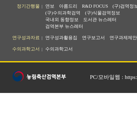
정기간행물
연보
아름드리
R&D FOCUS
(구)검역정
|
(구)수의과학검역
(구)식물검역정보
국내외 동향정보
도서관 뉴스레터
검역본부 뉴스레터
연구성과자료
연구성과활용집
연구보고서
연구과제제안
|
수의과학고서
수의과학고서
|
PC/모바일웹 : https://