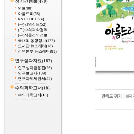
정기간행물
(470)
연보
(80)
아름드리
(58)
R&D FOCUS
(4)
(구)검역정보
(52)
(구)수의과학검역
(구)식물검역정보
국내외 동향정보
(177)
도서관 뉴스레터
(18)
검역본부 뉴스레터
(81)
연구성과자료
(187)
연구성과활용집
(26)
연구보고서
(109)
연구과제제안서
(52)
수의과학고서
(18)
수의과학고서
(18)