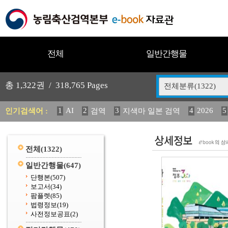
전체
일반간행물
총
1,322
권 /
318,765
Pages
전체분류(1322)
1
AI
2
3
4
2026
5
인기검색어 :
검역
지색마 일본 검역
12
13
14
중독성 식물 도감
媛 異
(2013년도) 
20
수의과학검역원
전체
(1322)
일반간행물
(647)
단행본
(507)
보고서
(34)
팜플렛
(85)
법령정보
(19)
사전정보공표
(2)