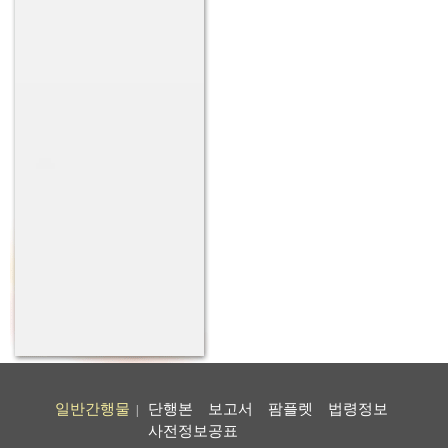
일반간행물
단행본
보고서
팜플렛
법령정보
|
사전정보공표