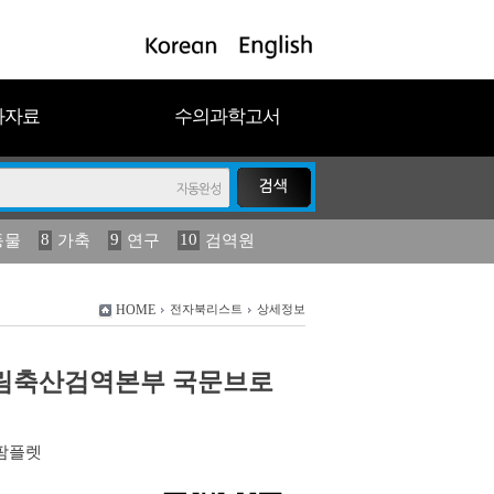
과자료
수의과학고서
8
9
10
동물
가축
연구
검역원
18
19
2023
연보
농림수산
HOME
전자북리스트
상세정보
]농림축산검역본부 국문브로
팜플렛