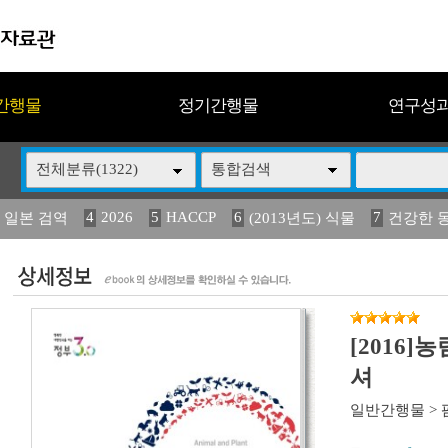
간행물
정기간행물
연구성
전체분류(1322)
통합검색
4
2026
5
HACCP
6
7
 일본 검역
(2013년도) 식물
건강한 
13
14
15
16
17
 도감
(2013년도) 식
구제역
媛 異
관리
[2016
셔
일반간행물
>