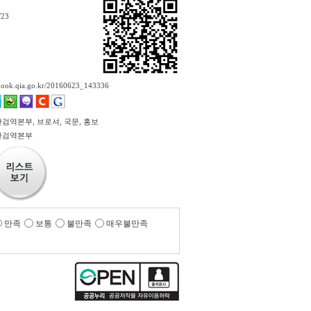
/23
ebook.qia.go.kr/20160623_143336
검역본부, 브로셔, 국문, 홍보
산검역본부
만족
보통
불만족
매우불만족