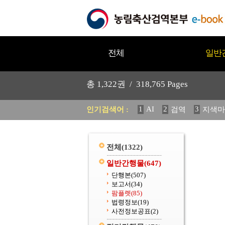
전체
일반
총
1,322
권 /
318,765
Pages
1
AI
2
3
인기검색어 :
검역
지색마
11
2025
12
중독성 식물
20
수의과학검역원
전체
(1322)
일반간행물
(647)
단행본
(507)
보고서
(34)
팜플렛
(85)
법령정보
(19)
사전정보공표
(2)