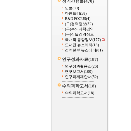
정기간행물
(470)
연보
(80)
아름드리
(58)
R&D FOCUS
(4)
(구)검역정보
(52)
(구)수의과학검역
(구)식물검역정보
국내외 동향정보
(177)
도서관 뉴스레터
(18)
검역본부 뉴스레터
(81)
연구성과자료
(187)
연구성과활용집
(26)
연구보고서
(109)
연구과제제안서
(52)
수의과학고서
(18)
수의과학고서
(18)