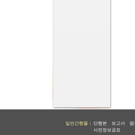
일반간행물
단행본
보고서
팜
|
사전정보공표