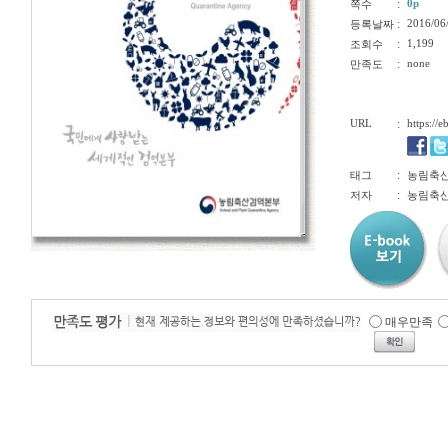
:
0p
쪽수
:
2016/06
등록날짜
:
1,199
조회수
:
none
만족도
URL
:
https://
:
태그
농림축산
:
저자
농림축
매우만족