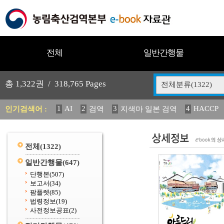
전체
일반간행물
총
1,322
권 /
318,765
Pages
전체분류(1322)
1
AI
2
3
4
HACCP
인기검색어 :
검역
지색마 일본 검역
11
2025
12
13
14
중독성 식물 도감
媛 異
(
20
수의과학검역원
전체
(1322)
일반간행물
(647)
단행본
(507)
보고서
(34)
팜플렛
(85)
법령정보
(19)
사전정보공표
(2)