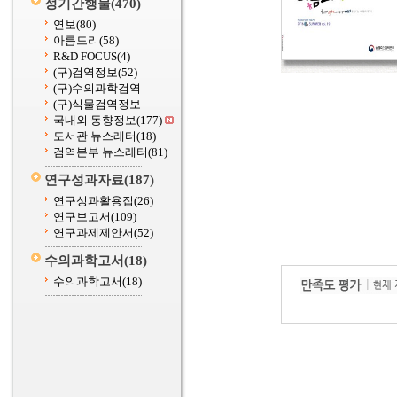
정기간행물
(470)
연보
(80)
아름드리
(58)
R&D FOCUS
(4)
(구)검역정보
(52)
(구)수의과학검역
(구)식물검역정보
국내외 동향정보
(177)
도서관 뉴스레터
(18)
검역본부 뉴스레터
(81)
연구성과자료
(187)
연구성과활용집
(26)
연구보고서
(109)
연구과제제안서
(52)
수의과학고서
(18)
수의과학고서
(18)