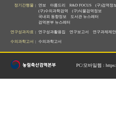
정기간행물
연보
아름드리
R&D FOCUS
(구)검역정
|
(구)수의과학검역
(구)식물검역정보
국내외 동향정보
도서관 뉴스레터
검역본부 뉴스레터
연구성과자료
연구성과활용집
연구보고서
연구과제제안
|
수의과학고서
수의과학고서
|
PC/모바일웹 : https://