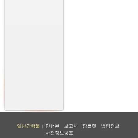
일반간행물
단행본
보고서
팜플렛
법령정보
|
사전정보공표