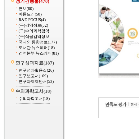
정기간행물
(470)
연보
(80)
아름드리
(58)
R&D FOCUS
(4)
(구)검역정보
(52)
(구)수의과학검역
(구)식물검역정보
국내외 동향정보
(177)
도서관 뉴스레터
(18)
검역본부 뉴스레터
(81)
연구성과자료
(187)
연구성과활용집
(26)
연구보고서
(109)
연구과제제안서
(52)
수의과학고서
(18)
수의과학고서
(18)