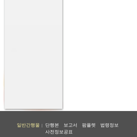
일반간행물
단행본
보고서
팜플렛
법령정보
|
사전정보공표