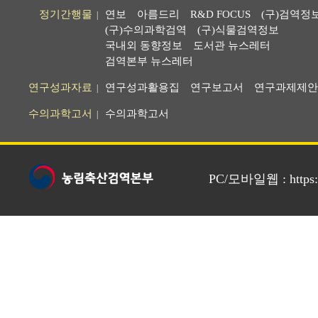
정기간행물
연보
아름드리
R&D FOCUS
(구)검역정
|
(구)수의과학검역
(구)식물검역정보
국내외 동향정보
도서관 뉴스레터
검역본부 뉴스레터
연구성과자료
연구성과활용집
연구보고서
연구과제제안
|
수의과학고서
수의과학고서
|
PC/모바일웹 : https://