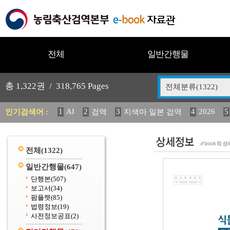
전체
일반간행물
총
1,322
권 /
318,765
Pages
전체분류(1322)
1
AI
2
3
4
2026
5
인기검색어 :
검역
지색마 일본 검역
11
2025
12
13
14
중독성 식물 도감
媛 異
(
20
수의과학검역원
전체
(1322)
일반간행물
(647)
단행본
(507)
보고서
(34)
팜플렛
(85)
법령정보
(19)
사전정보공표
(2)