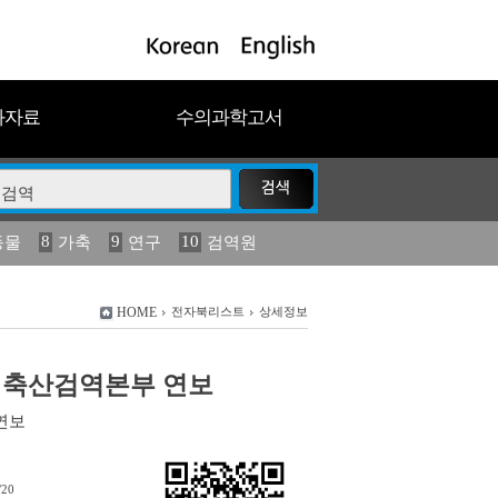
과자료
수의과학고서
8
9
10
동물
가축
연구
검역원
18
2023
19
연보
농림수산
HOME
전자북리스트
상세정보
농림축산검역본부 연보
연보
/20