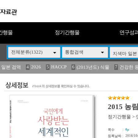
간행물
정기간행물
연구성
전체분류(1322)
통합검색
4
2026
5
HACCP
6
7
 일본 검역
(2013년도) 식물
건강한 
13
14
15
16
17
 도감
媛 異
(2013년도) 식
구제역
관리
2015 
정기간행물
>
:
0p
쪽수
:
2016/10
등록날짜