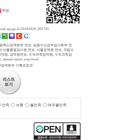
80점
ebook.qia.go.kr/20161020_091745
농림축산검역본부 연보, 농림수산검역검사본부 연
립수산물품질검사원 연보, 식물검역원 연보, 국립수
역원, 검역원연보, 수의과학검역원, 수의과학검
nnual report, year book
산검역본부 기획조정과
만족
보통
불만족
매우불만족