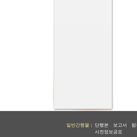
일반간행물
단행본
보고서
팜
|
사전정보공표