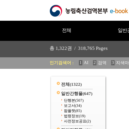
전체
일반
총
1,322
권 /
318,765
Pages
1
AI
2
3
인기검색어 :
검역
지색마
11
2025
12
중독성 식물
20
수의과학검역원
전체
(1322)
일반간행물
(647)
단행본
(507)
보고서
(34)
팜플렛
(85)
법령정보
(19)
사전정보공표
(2)