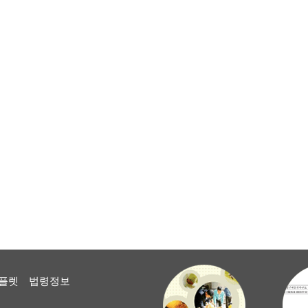
플렛
법령정보