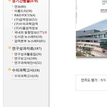
정기간행물
(470)
연보
(80)
아름드리
(58)
R&D FOCUS
(4)
(구)검역정보
(52)
(구)수의과학검역
(구)식물검역정보
국내외 동향정보
(177)
도서관 뉴스레터
(18)
검역본부 뉴스레터
(81)
연구성과자료
(187)
연구성과활용집
(26)
연구보고서
(109)
연구과제제안서
(52)
수의과학고서
(18)
수의과학고서
(18)