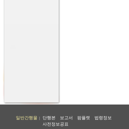
일반간행물
단행본
보고서
팜플렛
법령정보
|
사전정보공표