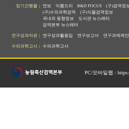
정기간행물
연보
아름드리
R&D FOCUS
(구)검역정
|
(구)수의과학검역
(구)식물검역정보
국내외 동향정보
도서관 뉴스레터
검역본부 뉴스레터
연구성과자료
연구성과활용집
연구보고서
연구과제제안
|
수의과학고서
수의과학고서
|
PC/모바일웹 : https://