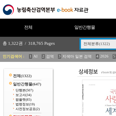
전체
일반간행물
총
1,322
권 /
318,765
Pages
전체분류(1322)
1
AI
2
3
4
2026
5
인기검색어 :
검역
지색마 일본 검역
11
2025
12
13
중독성 식물 도감
(2013년도) 
20
수의과학검역원
전체
(1322)
일반간행물
(647)
단행본
(507)
보고서
(34)
팜플렛
(85)
법령정보
(19)
사전정보공표
(2)