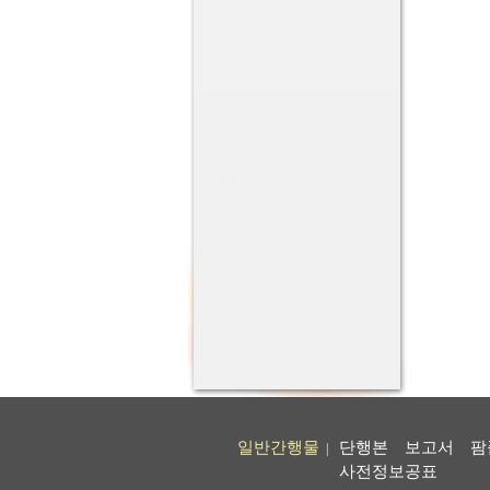
일반간행물
단행본
보고서
팜
|
사전정보공표