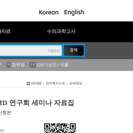
과자료
수의과학고서
9
10
구
검역원
(2013년도) 식물
18
2023
19
연보
농림수산
HOME
전자북리스트
상세정보
 FMD 연구회 세미나 자료집
단행본
/03