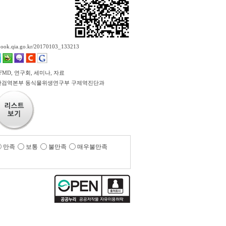
ebook.qia.go.kr/20170103_133213
FMD, 연구회, 세미나, 자료
검역본부 동식물위생연구부 구제역진단과
만족
보통
불만족
매우불만족