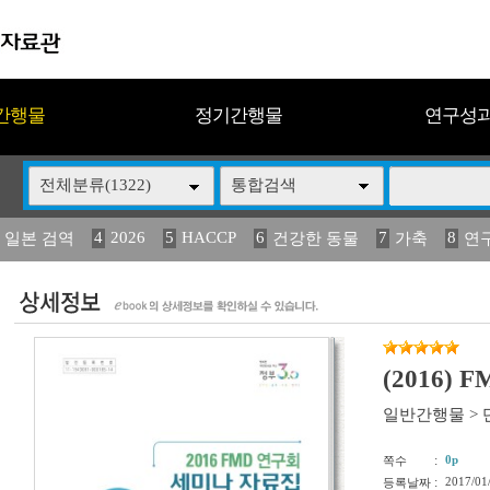
간행물
정기간행물
연구성
전체분류(1322)
통합검색
4
2026
5
HACCP
6
7
8
 일본 검역
건강한 동물
가축
연
13
14
15
16
17
 도감
媛 異
(2013년도) 식
구제역
관리
(2016)
일반간행물
>
:
0p
쪽수
:
2017/01
등록날짜