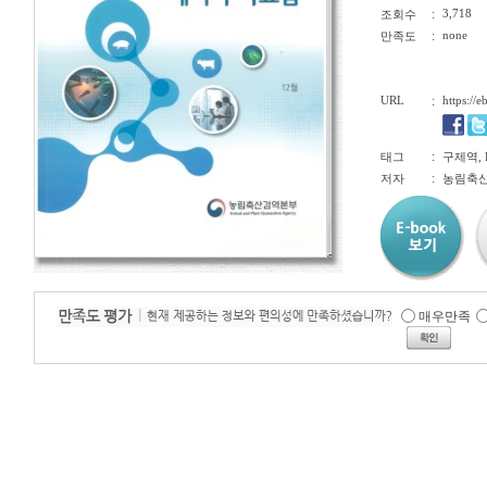
:
3,718
조회수
:
none
만족도
URL
:
https://
:
태그
구제역, 
:
저자
농림축산
매우만족