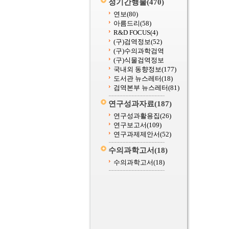
정기간행물
(470)
연보
(80)
아름드리
(58)
R&D FOCUS
(4)
(구)검역정보
(52)
(구)수의과학검역
(구)식물검역정보
국내외 동향정보
(177)
도서관 뉴스레터
(18)
검역본부 뉴스레터
(81)
연구성과자료
(187)
연구성과활용집
(26)
연구보고서
(109)
연구과제제안서
(52)
수의과학고서
(18)
수의과학고서
(18)