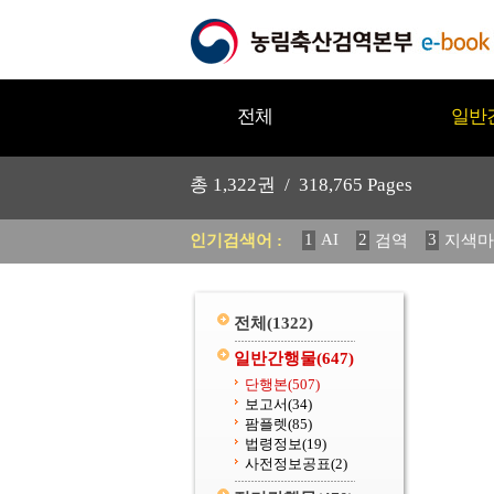
전체
일반
총
1,322
권 /
318,765
Pages
1
AI
2
3
인기검색어 :
검역
지색마
11
2025
12
중독성 식물
20
수의과학검역원
전체
(1322)
일반간행물
(647)
단행본
(507)
보고서
(34)
팜플렛
(85)
법령정보
(19)
사전정보공표
(2)