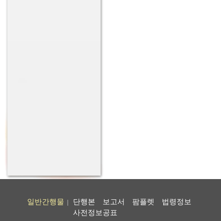
일반간행물
단행본
보고서
팜플렛
법령정보
|
사전정보공표