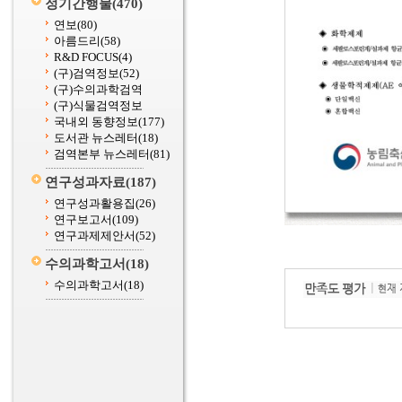
정기간행물
(470)
연보
(80)
아름드리
(58)
R&D FOCUS
(4)
(구)검역정보
(52)
(구)수의과학검역
(구)식물검역정보
국내외 동향정보
(177)
도서관 뉴스레터
(18)
검역본부 뉴스레터
(81)
연구성과자료
(187)
연구성과활용집
(26)
연구보고서
(109)
연구과제제안서
(52)
수의과학고서
(18)
수의과학고서
(18)