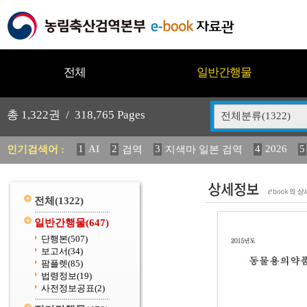
전체
일반간행물
총
1,322
권 /
318,765
Pages
전체분류(1322)
1
AI
2
3
4
2026
5
인기검색어 :
검역
지색마 일본 검역
11
2025
12
13
14
중독성 식물 도감
媛 異
(
20
수의과학검역원
전체
(1322)
일반간행물
(647)
단행본
(507)
보고서
(34)
팜플렛
(85)
법령정보
(19)
사전정보공표
(2)