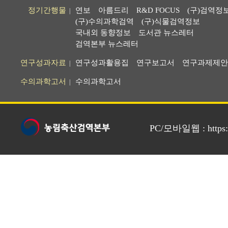
정기간행물
연보
아름드리
R&D FOCUS
(구)검역정
|
(구)수의과학검역
(구)식물검역정보
국내외 동향정보
도서관 뉴스레터
검역본부 뉴스레터
연구성과자료
연구성과활용집
연구보고서
연구과제제안
|
수의과학고서
수의과학고서
|
PC/모바일웹 : https://