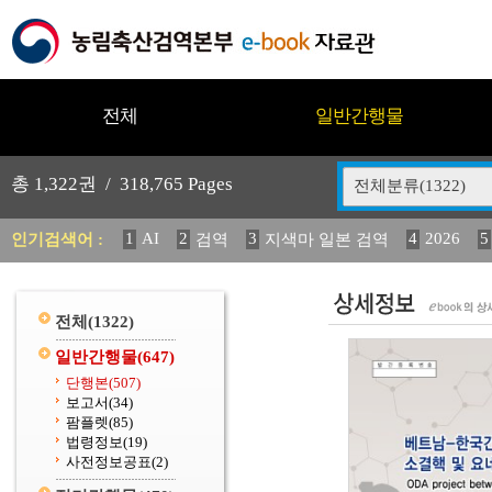
전체
일반간행물
총
1,322
권 /
318,765
Pages
전체분류(1322)
1
AI
2
3
4
2026
5
인기검색어 :
검역
지색마 일본 검역
11
2025
12
13
14
중독성 식물 도감
媛 異
(
20
수의과학검역원
전체
(1322)
일반간행물
(647)
단행본
(507)
보고서
(34)
팜플렛
(85)
법령정보
(19)
사전정보공표
(2)