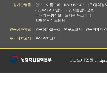
정기간행물
연보
아름드리
R&D FOCUS
(구)검역정
|
(구)수의과학검역
(구)식물검역정보
국내외 동향정보
도서관 뉴스레터
검역본부 뉴스레터
연구성과자료
연구성과활용집
연구보고서
연구과제제안
|
수의과학고서
수의과학고서
|
PC/모바일웹 : https://