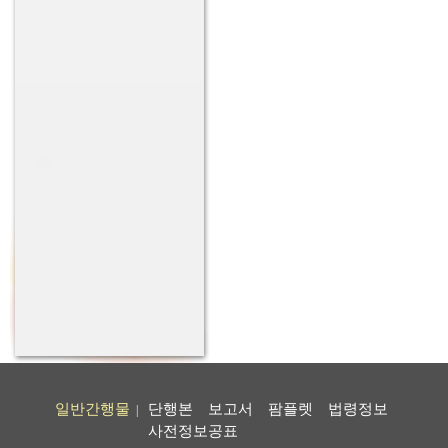
일반간행물
단행본
보고서
팜플렛
법령정보
|
사전정보공표