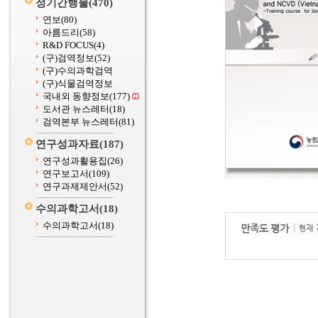
정기간행물
(470)
연보
(80)
아름드리
(58)
R&D FOCUS
(4)
(구)검역정보
(52)
(구)수의과학검역
(구)식물검역정보
국내외 동향정보
(177)
도서관 뉴스레터
(18)
검역본부 뉴스레터
(81)
연구성과자료
(187)
연구성과활용집
(26)
연구보고서
(109)
연구과제제안서
(52)
수의과학고서
(18)
수의과학고서
(18)