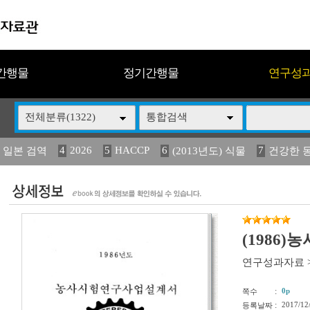
간행물
정기간행물
연구성
전체분류(1322)
통합검색
4
2026
5
HACCP
6
7
 일본 검역
(2013년도) 식물
건강한 
13
14
15
16
17
 도감
媛 異
(2013년도) 식
구제역
관리
(1986
연구성과자료
:
0p
쪽수
:
2017/12
등록날짜