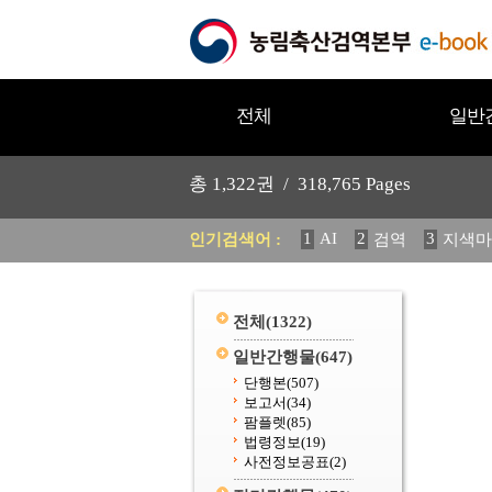
전체
일반
총
1,322
권 /
318,765
Pages
1
AI
2
3
인기검색어 :
검역
지색마
11
2025
12
중독성 식물
20
수의과학검역원
전체
(1322)
일반간행물
(647)
단행본
(507)
보고서
(34)
팜플렛
(85)
법령정보
(19)
사전정보공표
(2)