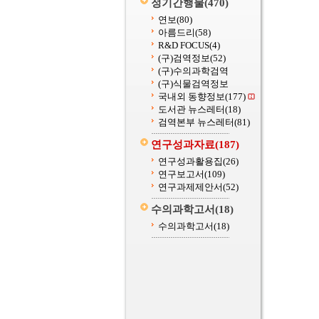
정기간행물
(470)
연보
(80)
아름드리
(58)
R&D FOCUS
(4)
(구)검역정보
(52)
(구)수의과학검역
(구)식물검역정보
국내외 동향정보
(177)
도서관 뉴스레터
(18)
검역본부 뉴스레터
(81)
연구성과자료
(187)
연구성과활용집
(26)
연구보고서
(109)
연구과제제안서
(52)
수의과학고서
(18)
수의과학고서
(18)