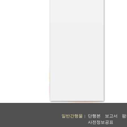
일반간행물
단행본
보고서
팜
|
사전정보공표