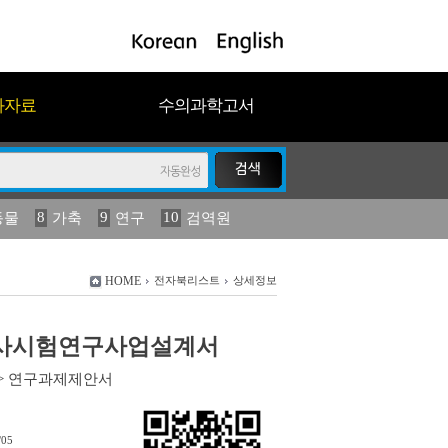
과자료
수의과학고서
8
9
10
동물
가축
연구
검역원
18
2023
19
연보
농림수산
HOME
전자북리스트
상세정보
)농사시험연구사업설계서
>
연구과제제안서
/05