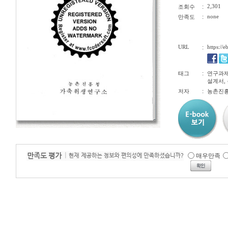
:
2,301
조회수
:
none
만족도
URL
:
https://
:
태그
연구과제
설계서,
:
저자
농촌진
매우만족