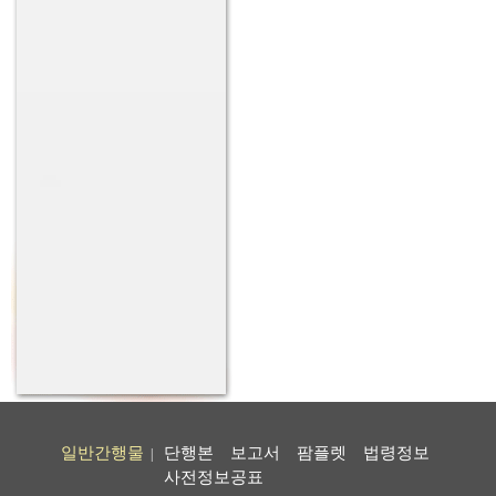
일반간행물
단행본
보고서
팜플렛
법령정보
|
사전정보공표