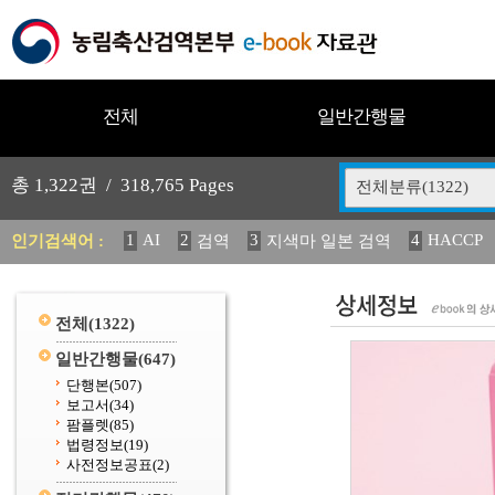
전체
일반간행물
총
1,322
권 /
318,765
Pages
전체분류(1322)
1
AI
2
3
4
HACCP
인기검색어 :
검역
지색마 일본 검역
11
2025
12
13
14
중독성 식물 도감
媛 異
(
20
수의과학검역원
전체
(1322)
일반간행물
(647)
단행본
(507)
보고서
(34)
팜플렛
(85)
법령정보
(19)
사전정보공표
(2)