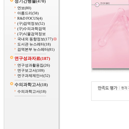
정기간행물
(470)
연보
(80)
아름드리
(58)
R&D FOCUS
(4)
(구)검역정보
(52)
(구)수의과학검역
(구)식물검역정보
국내외 동향정보
(177)
도서관 뉴스레터
(18)
검역본부 뉴스레터
(81)
연구성과자료
(187)
연구성과활용집
(26)
연구보고서
(109)
연구과제제안서
(52)
수의과학고서
(18)
수의과학고서
(18)