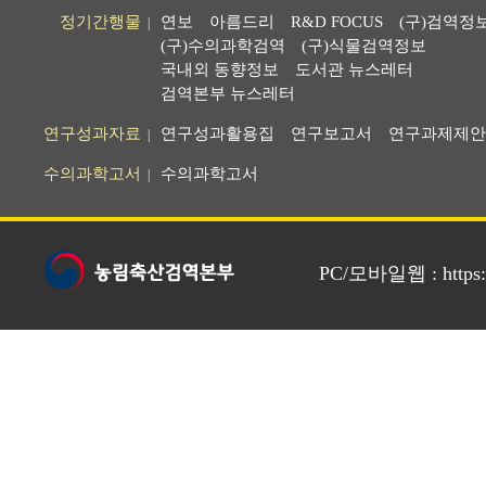
정기간행물
연보
아름드리
R&D FOCUS
(구)검역정
|
(구)수의과학검역
(구)식물검역정보
국내외 동향정보
도서관 뉴스레터
검역본부 뉴스레터
연구성과자료
연구성과활용집
연구보고서
연구과제제안
|
수의과학고서
수의과학고서
|
PC/모바일웹 : https://